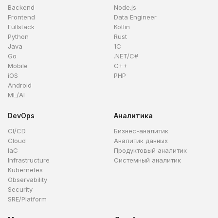
Backend
Node.js
Frontend
Data Engineer
Fullstack
Kotlin
Python
Rust
Java
1C
Go
.NET/C#
Mobile
C++
iOS
PHP
Android
ML/AI
DevOps
Аналитика
CI/CD
Бизнес-аналитик
Cloud
Аналитик данных
IaC
Продуктовый аналитик
Infrastructure
Системный аналитик
Kubernetes
Observability
Security
SRE/Platform