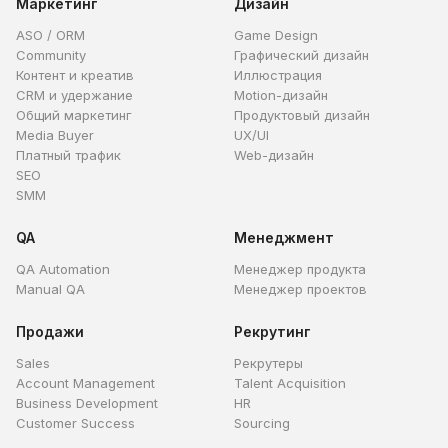
Маркетинг
Дизайн
ASO / ORM
Game Design
Community
Графический дизайн
Контент и креатив
Иллюстрация
CRM и удержание
Motion-дизайн
Общий маркетинг
Продуктовый дизайн
Media Buyer
UX/UI
Платный трафик
Web-дизайн
SEO
SMM
QA
Менеджмент
QA Automation
Менеджер продукта
Manual QA
Менеджер проектов
Продажи
Рекрутинг
Sales
Рекрутеры
Account Management
Talent Acquisition
Business Development
HR
Customer Success
Sourcing