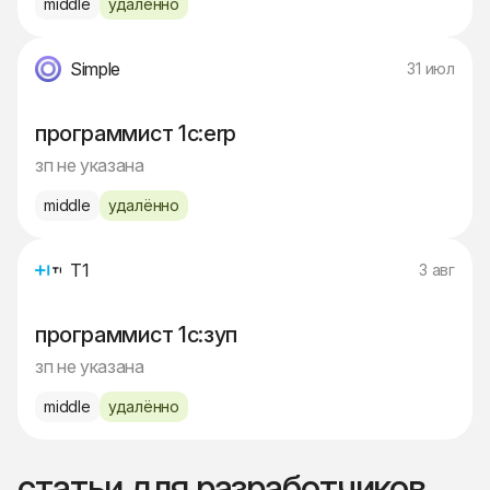
middle
удалённо
Simple
31 июл
программист 1с:erp
зп не указана
middle
удалённо
Т1
3 авг
программист 1с:зуп
зп не указана
middle
удалённо
статьи для разработчиков