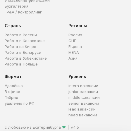
Управление финансами
Бухгалтерия
FP&A / Контроллинг
Страны
Регионы
Работа в России
Россия
Работа в Казахстане
СНГ
Работа на Кипре
Европа
Работа в Беларуси
MENA
Работа в Узбекистане
Азия
Работа в Польше
Формат
Уровень
Удалённо
intern вакансии
В офисе
junior вакансии
Гибрид
middle вакансии
удалённо по РФ
senior вакансии
lead вакансии
head вакансии
с любовью из Екатеринбурга
❤
|
v.4.5