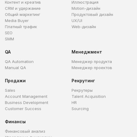
Контент и креатив
Иллюстрация
CRM и удержание
Motion-дизайн
Общий маркетинг
Продуктовый дизайн
Media Buyer
UX/UI
Платный трафик
Web-дизайн
SEO
SMM
QA
Менеджмент
QA Automation
Менеджер продукта
Manual QA
Менеджер проектов
Продажи
Рекрутинг
Sales
Рекрутеры
Account Management
Talent Acquisition
Business Development
HR
Customer Success
Sourcing
Финансы
Финансовый анализ