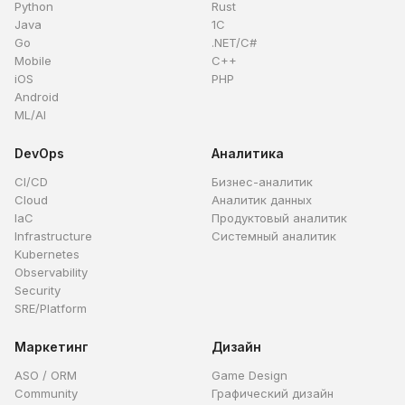
Python
Rust
Java
1C
Go
.NET/C#
Mobile
C++
iOS
PHP
Android
ML/AI
DevOps
Аналитика
CI/CD
Бизнес-аналитик
Cloud
Аналитик данных
IaC
Продуктовый аналитик
Infrastructure
Системный аналитик
Kubernetes
Observability
Security
SRE/Platform
Маркетинг
Дизайн
ASO / ORM
Game Design
Community
Графический дизайн