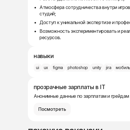
Атмосфера сотрудничества внутри игро
студий;
Доступ к уникальной экспертизе и проф
Возможность экспериментировать и реа
ресурсов.
навыки
ui
ux
figma
photoshop
unity
jira
мобиль
прозрачные зарплаты в IT
Анонимные данные по зарплатам и грейдам
Посмотреть