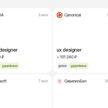
DA
Canonical
3 июл
 designer
ux designer
 ₽
~ 101 240 ₽
удалённо
junior
удалённо
xoft
СивилиоБел
7 июл
2