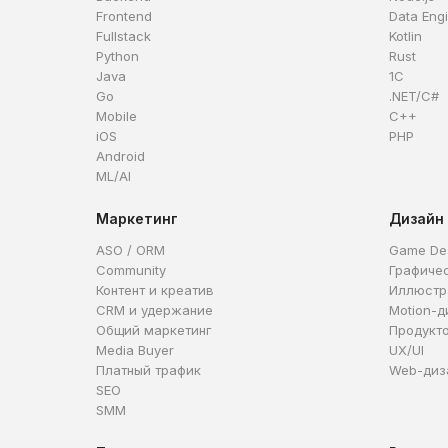
Frontend
Data Eng
Fullstack
Kotlin
Python
Rust
Java
1C
Go
.NET/C#
Mobile
C++
iOS
PHP
Android
ML/AI
Маркетинг
Дизайн
ASO / ORM
Game De
Community
Графиче
Контент и креатив
Иллюстр
CRM и удержание
Motion-д
Общий маркетинг
Продукт
Media Buyer
UX/UI
Платный трафик
Web-диз
SEO
SMM