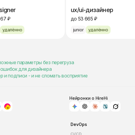
signer
ux/ui-дизайнер
767 ₽
до 53 665 ₽
удалённо
junior
удалённо
сложные параметры без перегруза
5 ошибок для дизайнера
ер и подписи - и не сломать восприятие
Нейронки о HireHi
DevOps
CI/CD