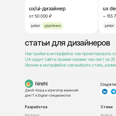
ux/ui-дизайнер
ux de
от 50 000 ₽
~ 155 
junior
удалённо
junior
статьи для дизайнеров
Настройки в интерфейсе: как проектировать 
UX-аудит сайта своими силами: чек-лист из 2
Иконки в интерфейсе: как выбрать стиль, разм
Соцсети
Джоб-борд и агрегатор вакансий
для IT и Digital-специалистов
Разработка
Стеки
Backend
Node.js