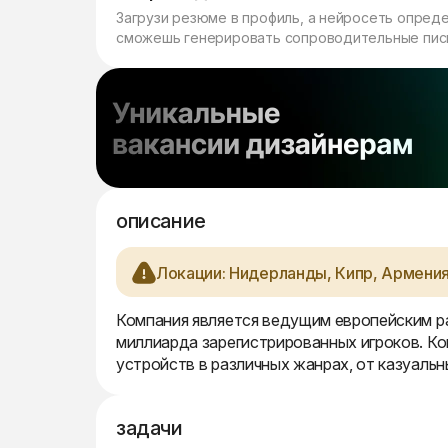
Загрузи резюме в профиль, а нейросеть опред
сможешь генерировать сопроводительные пись
описание
Локации: Нидерланды, Кипр, Армения
Компания является ведущим европейским р
миллиарда зарегистрированных игроков. Ко
устройств в различных жанрах, от казуальн
задачи