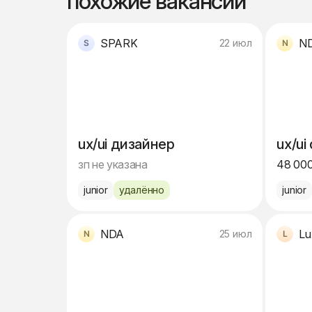
похожие вакансии
SPARK
N
22 июл
ux/ui дизайнер
ux/ui
зп не указана
48 000
junior
удалённо
junior
NDA
Lu
25 июл