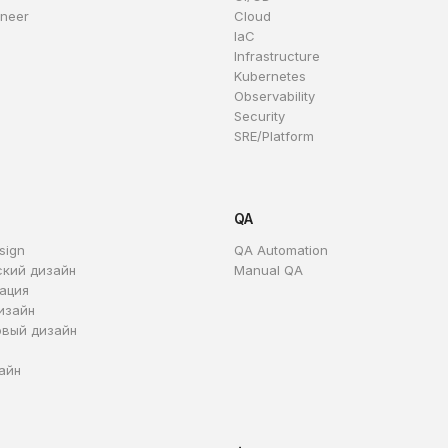
ineer
Cloud
IaC
Infrastructure
Kubernetes
Observability
Security
SRE/Platform
QA
sign
QA Automation
ский дизайн
Manual QA
ация
изайн
овый дизайн
айн