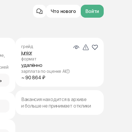
Что нового
Войти
грейд
junior
ме,
формат
удалённо
сией
зарплата по оценке AI
~ 90 864 ₽
ь
Вакансия находится в архиве
и больше не принимает отклики