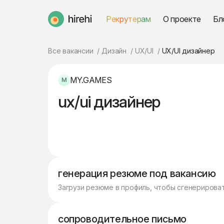
Рекрутерам
О проекте
Бл
HireHi
Все вакансии
Дизайн
UX/UI
UX/UI дизайнер
MY.GAMES
ux/ui дизайнер
генерация резюме под вакансию
Загрузи резюме в профиль, чтобы сгенерирова
сопроводительное письмо