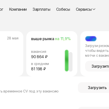
ог
Компании
Зарплаты
Собесы
Сервисы
28 мая
выше рынка
на 11,9%
МЭТЧ
Загрузи резю
чтобы видеть
вакансия
мэтчи с вакан
90 864 ₽
в среднем
Загрузит
81 198 ₽
Загрузить
ть временное CV под эту вакансию