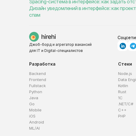
Spacing-система в интерфейсе: как задать отс
Дизайн уведомлений в интерфейсе: как проект
спам
Соцсети
Джоб-борд и агрегатор вакансий
для IT и Digital-специалистов
Разработка
Стеки
Backend
Node.js
Frontend
Data Eng
Fullstack
Kotlin
Python
Rust
Java
1C
Go
.NET/C#
Mobile
C++
iOS
PHP
Android
ML/AI