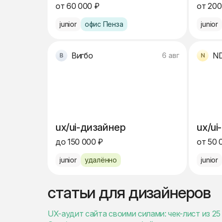
от 60 000 ₽
от 200
junior
офис Пенза
junior
Вигбо
N
6 авг
ux/ui-дизайнер
ux/ui
до 150 000 ₽
от 50 
junior
удалённо
junior
статьи для дизайнеров
UX-аудит сайта своими силами: чек-лист из 2