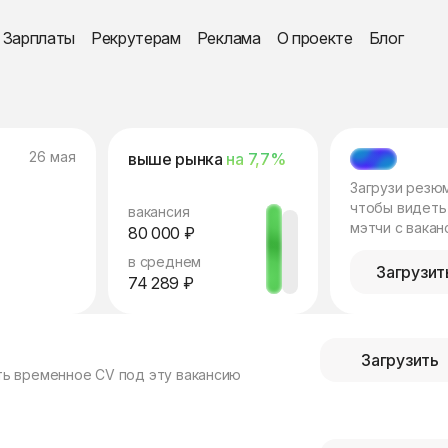
Зарплаты
Рекрутерам
Реклама
О проекте
Блог
26 мая
выше рынка
на 7,7%
МЭТЧ
Загрузи резю
чтобы видеть
вакансия
мэтчи с вакан
80 000 ₽
в среднем
Загрузит
74 289 ₽
Загрузить
ть временное CV под эту вакансию