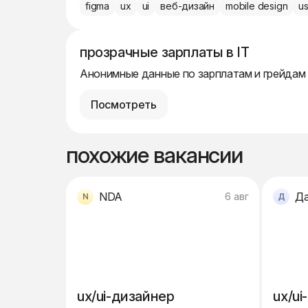
figma
ux
ui
веб-дизайн
mobile design
us
прозрачные зарплаты в IT
Анонимные данные по зарплатам и грейдам
Посмотреть
похожие вакансии
NDA
6 авг
ux/ui-дизайнер
ux/ui