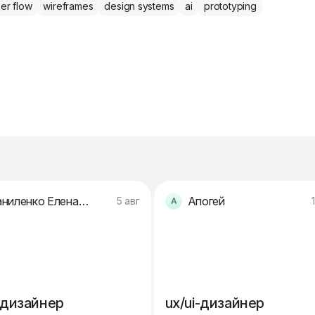
er flow
wireframes
design systems
ai
prototyping
Даниленко Елена Рафхатовна
Апогей
5 авг
-дизайнер
ux/ui-дизайнер