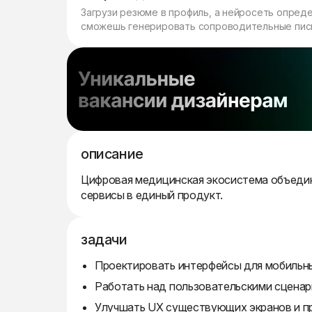
Загрузи резюме в профиль, а нейросеть опред
сможешь генерировать сопроводительные пись
описание
Цифровая медицинская экосистема объединя
сервисы в единый продукт.
задачи
Проектировать интерфейсы для мобильн
Работать над пользовательскими сценар
Улучшать UX существующих экранов и п