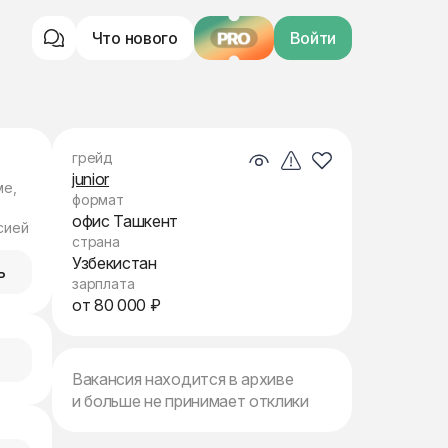
Что нового
PRO
Войти
грейд
junior
ме,
формат
офис Ташкент
сией
страна
Узбекистан
ь
зарплата
от 80 000 ₽
Вакансия находится в архиве
и больше не принимает отклики