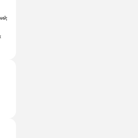
ий;
х