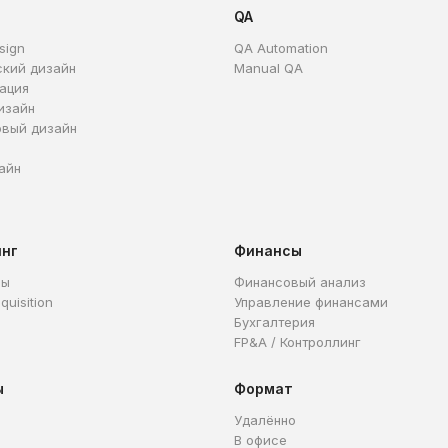
QA
sign
QA Automation
ский дизайн
Manual QA
ация
изайн
овый дизайн
айн
инг
Финансы
ры
Финансовый анализ
quisition
Управление финансами
Бухгалтерия
FP&A / Контроллинг
ы
Формат
Удалённо
В офисе