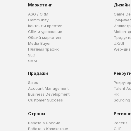
Маркетинг
Дизайн
ASO / ORM
Game De
Community
Графиче
Контент и креатив
Иллюстр
CRM и удержание
Motion-д
Общий маркетинг
Продукт
Media Buyer
UX/UI
Платный трафик
Web-диз
SEO
SMM
Продажи
Рекрут
Sales
Рекруте
Account Management
Talent Ac
Business Development
HR
Customer Success
Sourcing
Страны
Регион
Работа в России
Россия
Работа в Казахстане
СНГ