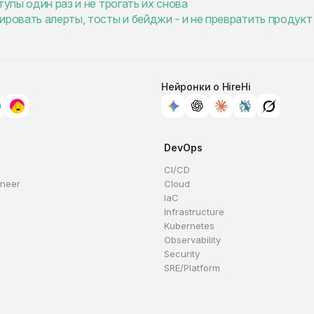
тупы один раз и не трогать их снова
ировать алерты, тосты и бейджи - и не превратить продукт
Нейронки о HireHi
DevOps
CI/CD
ineer
Cloud
IaC
Infrastructure
Kubernetes
Observability
Security
SRE/Platform