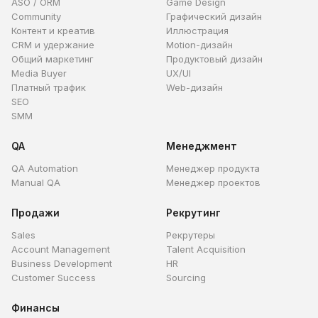
ASO / ORM
Game Design
Community
Графический дизайн
Контент и креатив
Иллюстрация
CRM и удержание
Motion-дизайн
Общий маркетинг
Продуктовый дизайн
Media Buyer
UX/UI
Платный трафик
Web-дизайн
SEO
SMM
QA
Менеджмент
QA Automation
Менеджер продукта
Manual QA
Менеджер проектов
Продажи
Рекрутинг
Sales
Рекрутеры
Account Management
Talent Acquisition
Business Development
HR
Customer Success
Sourcing
Финансы