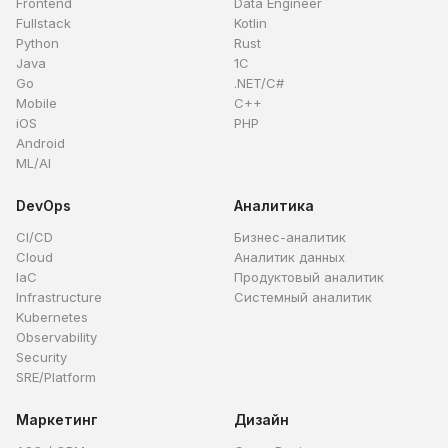
Frontend
Data Engineer
Fullstack
Kotlin
Python
Rust
Java
1C
Go
.NET/C#
Mobile
C++
iOS
PHP
Android
ML/AI
DevOps
Аналитика
CI/CD
Бизнес-аналитик
Cloud
Аналитик данных
IaC
Продуктовый аналитик
Infrastructure
Системный аналитик
Kubernetes
Observability
Security
SRE/Platform
Маркетинг
Дизайн