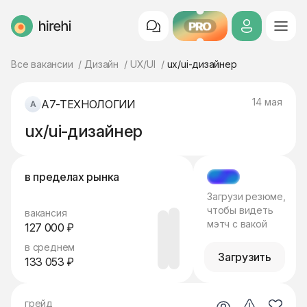
PRO
HireHi
Все вакансии
Дизайн
UX/UI
ux/ui-дизайнер
14 мая
А7-ТЕХНОЛОГИИ
ux/ui-дизайнер
в пределах рынка
МЭТЧ
Загрузи резюме,
чтобы видеть
вакансия
мэтч с вакой
127 000 ₽
в среднем
Загрузить
133 053 ₽
грейд