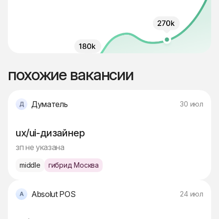
похожие вакансии
Думатель
30 июл
ux/ui-дизайнер
зп не указана
middle
гибрид Москва
Absolut POS
24 июл