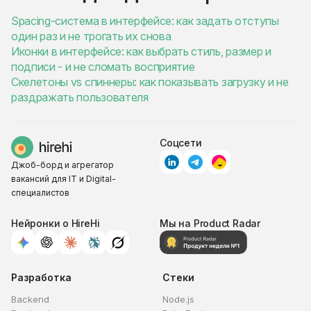
Spacing-система в интерфейсе: как задать отступы
один раз и не трогать их снова
Иконки в интерфейсе: как выбрать стиль, размер и
подписи - и не сломать восприятие
Скелетоны vs спиннеры: как показывать загрузку и не
раздражать пользователя
Соцсети
Джоб-борд и агрегатор
вакансий для IT и Digital-
специалистов
Нейронки о HireHi
Мы на Product Radar
Разработка
Стеки
Backend
Node.js