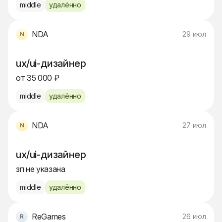
middle
удалённо
NDA
29 июл
ux/ui-дизайнер
от 35 000 ₽
middle
удалённо
NDA
27 июл
ux/ui-дизайнер
зп не указана
middle
удалённо
ReGames
26 июл