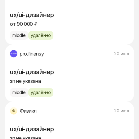
ux/ui-дизайнер
от 90 000 ₽
middle
удалённо
pro.finansy
20 июл
ux/ui-дизайнер
зп не указана
middle
удалённо
Физикл
20 июл
ux/ui-дизайнер
зп не указана