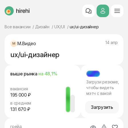
HireHi
Все вакансии
Дизайн
UX/UI
ux/ui-дизайнер
14 апр
М.Видео
ux/ui-дизайнер
выше рынка
на 48,1%
МЭТЧ
Загрузи резюме,
чтобы видеть
вакансия
мэтч с вакой
195 000 ₽
в среднем
Загрузить
131 670 ₽
грейд