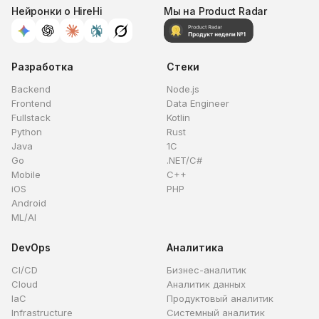
Нейронки о HireHi
Мы на Product Radar
Разработка
Стеки
Backend
Node.js
Frontend
Data Engineer
Fullstack
Kotlin
Python
Rust
Java
1C
Go
.NET/C#
Mobile
C++
iOS
PHP
Android
ML/AI
DevOps
Аналитика
CI/CD
Бизнес-аналитик
Cloud
Аналитик данных
IaC
Продуктовый аналитик
Infrastructure
Системный аналитик