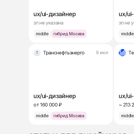
ux/ui-дизайнер
ux/ui
зп не указана
зп не 
middle
гибрид Москва
middl
Транснефтьэнерго
9 июл
ux/ui-дизайнер
ux/ui
от 160 000 ₽
~ 213 
middle
гибрид Москва
middl