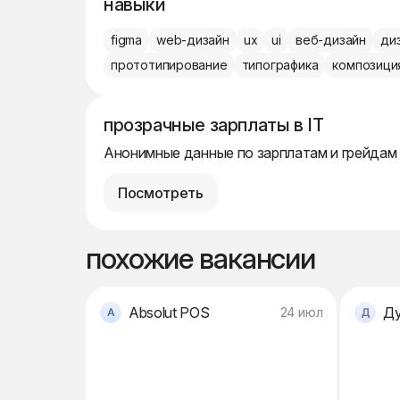
навыки
figma
web-дизайн
ux
ui
веб-дизайн
ди
прототипирование
типографика
композици
прозрачные зарплаты в IT
Анонимные данные по зарплатам и грейдам
Посмотреть
похожие вакансии
Absolut POS
Ду
24 июл