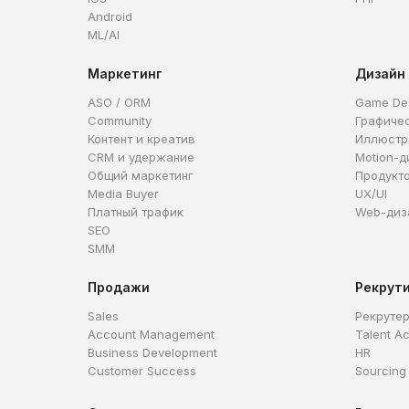
Android
ML/AI
Маркетинг
Дизайн
ASO / ORM
Game De
Community
Графиче
Контент и креатив
Иллюстр
CRM и удержание
Motion-д
Общий маркетинг
Продукт
Media Buyer
UX/UI
Платный трафик
Web-диз
SEO
SMM
Продажи
Рекрут
Sales
Рекруте
Account Management
Talent Ac
Business Development
HR
Customer Success
Sourcing