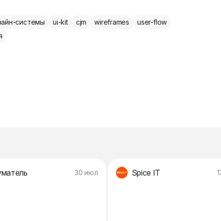
зайн-системы
ui-kit
cjm
wireframes
user-flow
я
матель
Spice IT
30 июл
1