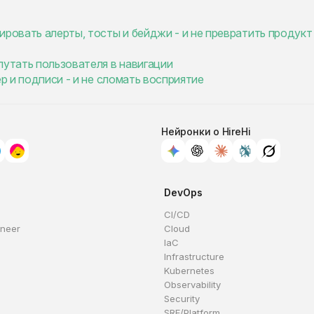
ировать алерты, тосты и бейджи - и не превратить продукт
путать пользователя в навигации
ер и подписи - и не сломать восприятие
Нейронки о HireHi
DevOps
CI/CD
ineer
Cloud
IaC
Infrastructure
Kubernetes
Observability
Security
SRE/Platform