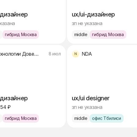
-дизайнер
ux/ui-дизайнер
указана
зп не указана
e
гибрид Москва
middle
гибрид Москва
Технологии Доверия
NDA
8 июл
-дизайнер
ux/ui designer
254 ₽
зп не указана
e
гибрид Москва
middle
офис Тбилиси