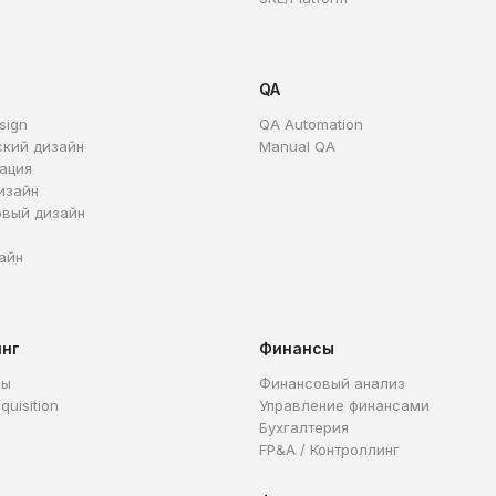
QA
sign
QA Automation
ский дизайн
Manual QA
ация
изайн
овый дизайн
айн
инг
Финансы
ры
Финансовый анализ
quisition
Управление финансами
Бухгалтерия
FP&A / Контроллинг