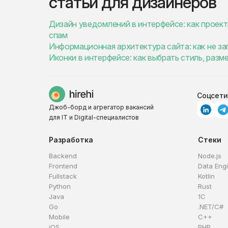
статьи для дизайнеров
Дизайн уведомлений в интерфейсе: как проект
спам
Информационная архитектура сайта: как не за
Иконки в интерфейсе: как выбрать стиль, разм
Соцсети
Джоб-борд и агрегатор вакансий
для IT и Digital-специалистов
Разработка
Стеки
Backend
Node.js
Frontend
Data Eng
Fullstack
Kotlin
Python
Rust
Java
1C
Go
.NET/C#
Mobile
C++
iOS
PHP