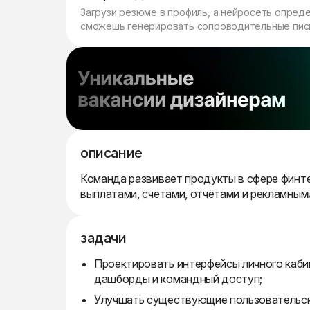
Загрузи резюме в профиль, а нейросеть опред
сможешь генерировать сопроводительные пись
описание
Команда развивает продукты в сфере финте
выплатами, счетами, отчётами и рекламным
задачи
Проектировать интерфейсы личного кабин
дашборды и командный доступ;
Улучшать существующие пользовательск