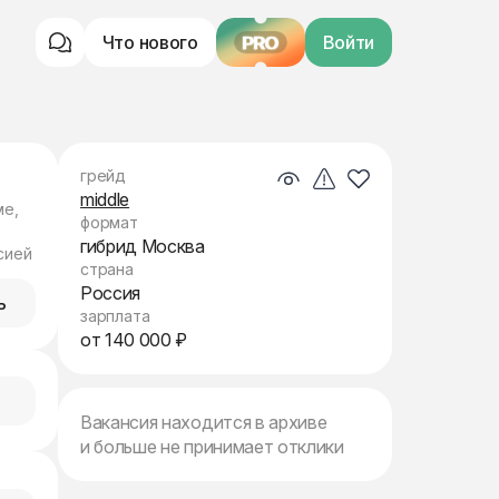
Что нового
PRO
Войти
грейд
middle
ме,
формат
гибрид Москва
сией
страна
Россия
ь
зарплата
от 140 000 ₽
Вакансия находится в архиве
и больше не принимает отклики