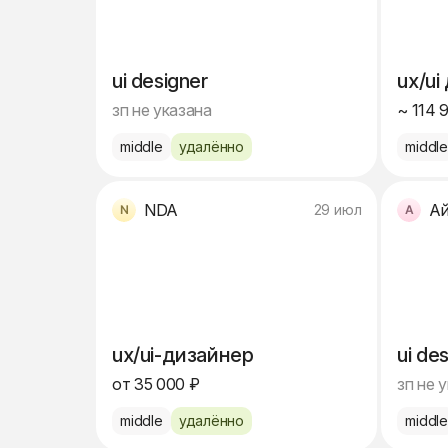
ui designer
ux/ui
зп не указана
~ 114 
middle
удалённо
middl
NDA
А
29 июл
ux/ui-дизайнер
ui de
от 35 000 ₽
зп не 
middle
удалённо
middl