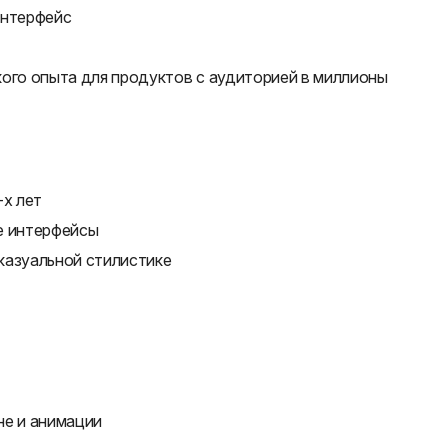
интерфейс
кого опыта для продуктов с аудиторией в миллионы
-х лет
е интерфейсы
казуальной стилистике
не и анимации