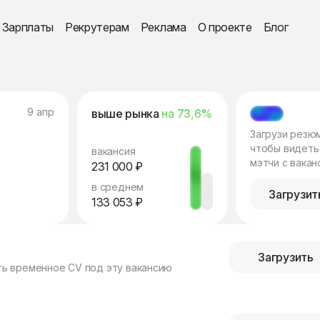
Зарплаты
Рекрутерам
Реклама
О проекте
Блог
9 апр
выше рынка
на 73,6%
МЭТЧ
Загрузи резю
чтобы видеть
вакансия
мэтчи с вакан
231 000 ₽
в среднем
Загрузит
133 053 ₽
Загрузить
ть временное CV под эту вакансию