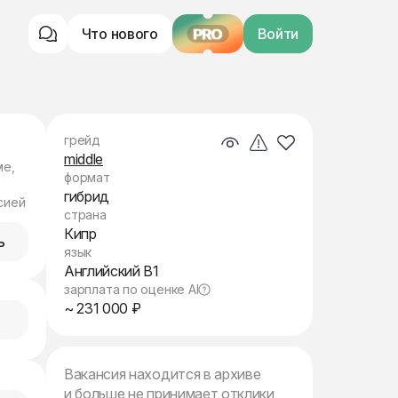
Что нового
PRO
Войти
грейд
middle
ме,
формат
гибрид
сией
страна
Кипр
ь
язык
Английский B1
зарплата по оценке AI
~ 231 000 ₽
Вакансия находится в архиве
и больше не принимает отклики