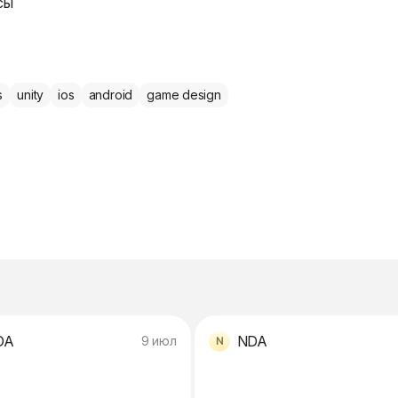
сы
s
unity
ios
android
game design
DA
NDA
9 июл