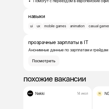
Помогут с переездом в европейские офи
навыки
ui
ux
mobile games
animation
casual game
прозрачные зарплаты в IT
Анонимные данные по зарплатам и грейдам
Посмотреть
похожие вакансии
Nekki
N
14 июл