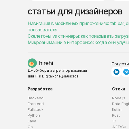
статьи для дизайнеров
Навигация в мобильных приложениях: tab bar, dr
пользователя
Скелетоны vs спиннеры: как показывать загру
Микроанимации в интерфейсе: когда они улуч
Соцсети
Джоб-борд и агрегатор вакансий
для IT и Digital-специалистов
Разработка
Стеки
Backend
Node.js
Frontend
Data Eng
Fullstack
Kotlin
Python
Rust
Java
1C
Go
.NET/C#