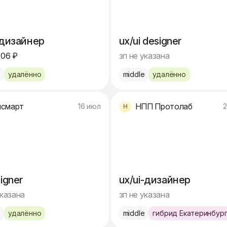
 дизайнер
ux/ui designer
906 ₽
зп не указана
e
удалённо
middle
удалённо
йсмарт
НПП Протолаб
16 июл
2
signer
ux/ui-дизайнер
указана
зп не указана
e
удалённо
middle
гибрид Екатеринбур