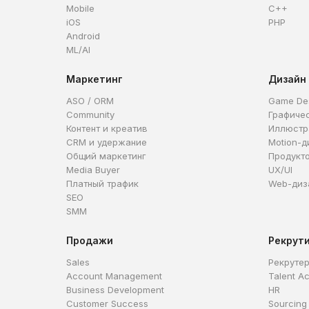
Mobile
C++
iOS
PHP
Android
ML/AI
Маркетинг
Дизайн
ASO / ORM
Game De
Community
Графиче
Контент и креатив
Иллюстр
CRM и удержание
Motion-д
Общий маркетинг
Продукт
Media Buyer
UX/UI
Платный трафик
Web-диз
SEO
SMM
Продажи
Рекрут
Sales
Рекруте
Account Management
Talent Ac
Business Development
HR
Customer Success
Sourcing