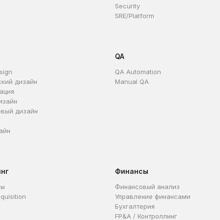
Security
SRE/Platform
QA
sign
QA Automation
ский дизайн
Manual QA
ация
изайн
овый дизайн
айн
инг
Финансы
ры
Финансовый анализ
quisition
Управление финансами
Бухгалтерия
FP&A / Контроллинг