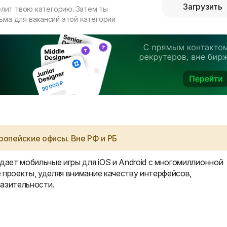
Загрузить
елит твою категорию. Затем ты
ма для вакансий этой категории
ропейские офисы. Вне РФ и РБ
ает мобильные игры для iOS и Android с многомиллионной
 проекты, уделяя внимание качеству интерфейсов,
азительности.