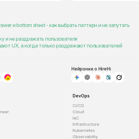
awer и bottom sheet - как выбрать паттерн и не запутать
зку и не раздражать пользователя
шают UX, а когда только раздражают пользователей
Нейронки о HireHi
DevOps
CI/CD
ineer
Cloud
IaC
Infrastructure
Kubernetes
Observability