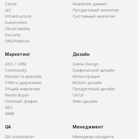
Cloud
Аналитик данных
IaC
Продуктовый аналитик
Infrastructure
Системный аналитик
Kubernetes
Observability
Security
SRE/Platform
Маркетинг
Дизайн
ASO / ORM
Game Design
Community
Графический дизайн
Контент и креатив
Иллюстрация
CRM и удержание
Motion-дизайн
Общий маркетинг
Продуктовый дизайн
Media Buyer
UX/UI
Платный трафик
Web-дизайн
SEO
SMM
QA
Менеджмент
QA Automation
Менеджер продукта