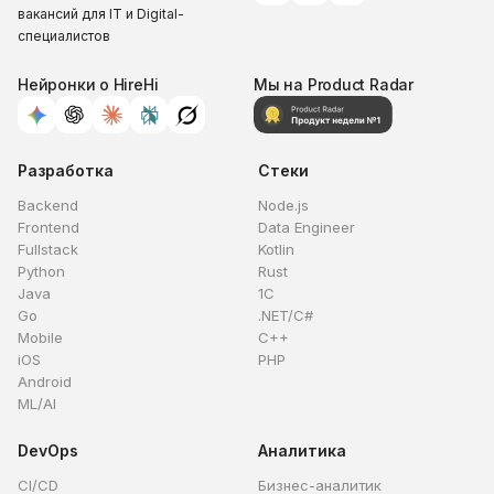
вакансий для IT и Digital-
специалистов
Нейронки о HireHi
Мы на Product Radar
Разработка
Стеки
Backend
Node.js
Frontend
Data Engineer
Fullstack
Kotlin
Python
Rust
Java
1C
Go
.NET/C#
Mobile
C++
iOS
PHP
Android
ML/AI
DevOps
Аналитика
CI/CD
Бизнес-аналитик