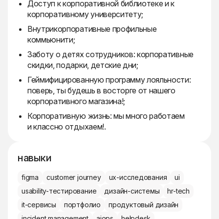
Доступ к корпоративной библиотеке и к
корпоративному университету;
Внутрикорпоративные профильные
коммьюнити;
Заботу о детях сотрудников: корпоративные
скидки, подарки, детские дни;
Геймифицированную программу лояльности:
поверь, ты будешь в восторге от нашего
корпоративного магазина!;
Корпоративную жизнь: мы много работаем
и классно отдыхаем!.
навыки
figma
customer journey
ux-исследования
ui
usability-тестирование
дизайн-системы
hr-tech
it-сервисы
портфолио
продуктовый дизайн
incident management
aiops
helpdesk