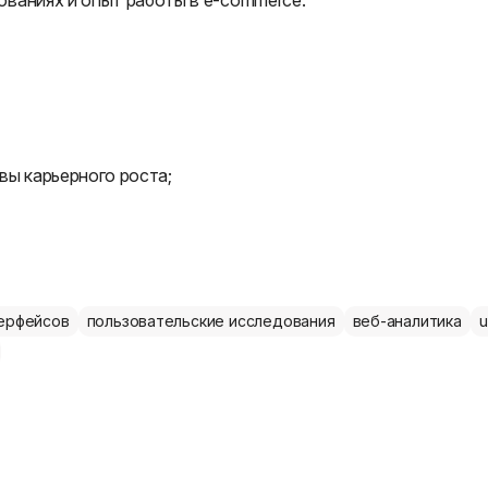
ваниях и опыт работы в e-commerce.
вы карьерного роста;
терфейсов
пользовательские исследования
веб-аналитика
u