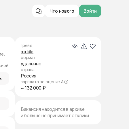
Что нового
Войти
грейд
middle
ме,
формат
удалённо
сией
страна
Россия
ь
зарплата по оценке AI
~ 132 000 ₽
Вакансия находится в архиве
и больше не принимает отклики