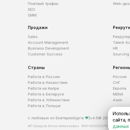
Платный трафик
Web-диз
SEO
SMM
Продажи
Рекрут
Sales
Рекруте
Account Management
Talent Ac
Business Development
HR
Customer Success
Sourcing
Страны
Регион
Работа в России
Россия
Работа в Казахстане
СНГ
Работа на Кипре
Европа
Работа в Беларуси
MENA
Работа в Узбекистане
Азия
Работа в Польше
Использ
с любовью из Екатеринбурга
❤
|
v.4.5
© 2026 HireHi
сайта, 
данных
ИП Захаров Антон Алексеевич · ИНН 663005711880 · ОГРНИ