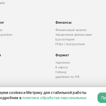
айн
инг
Финансы
ры
Финансовый анализ
quisition
Управление финансами
Бухгалтерия
FP&A / Контроллинг
ы
Формат
Удалённо
В офисе
Гибрид
удалённо по РФ
уем cookies и Метрику для стабильной работы
Каталог профессий
Офер
подробнее в
политике обработки персональных
Пр
П 321665800059102