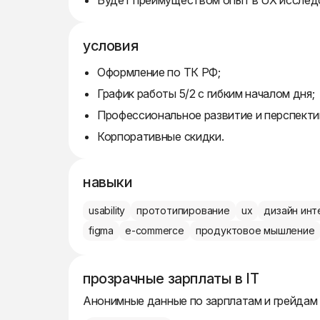
Будет преимуществом опыт в UX исследо
условия
Оформление по ТК РФ;
График работы 5/2 с гибким началом дня;
Профессиональное развитие и перспекти
Корпоративные скидки.
навыки
usability
прототипирование
ux
дизайн ин
figma
e-commerce
продуктовое мышление
прозрачные зарплаты в IT
Анонимные данные по зарплатам и грейдам