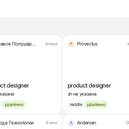
Правое Полушарие Интроверта
Provectus
вчера
ct designer
product designer
указана
зп не указана
e
удалённо
middle
удалённо
рда Технологии
Andersen
6 июл
2