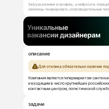
Загрузи резюме в профиль, а нейросеть опред
сможешь генерировать сопроводительные пись
описание
Для отклика обязательно наличие по
Компания является гипермаркетом сантехни
и входящим в число крупнейших российских
контактным центром, логистической службо
задачи