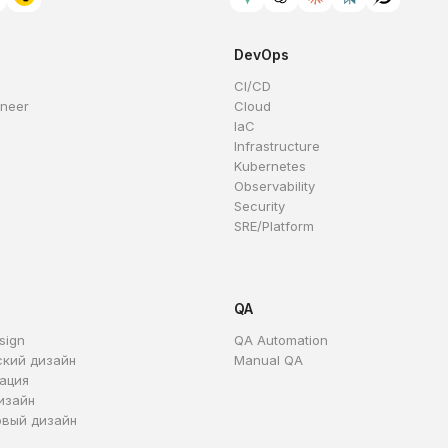
DevOps
CI/CD
ineer
Cloud
IaC
Infrastructure
Kubernetes
Observability
Security
SRE/Platform
QA
sign
QA Automation
ский дизайн
Manual QA
ация
изайн
овый дизайн