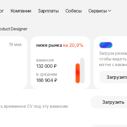
ог
Компании
Зарплаты
Собесы
Сервисы
oduct Designer
19 мая
ниже рынка
на 20,9%
МЭТЧ
Загрузи резю
чтобы видеть
вакансия
мэтчи с вакан
132 000 ₽
в среднем
Загрузит
166 904 ₽
Загрузить
ть временное CV под эту вакансию