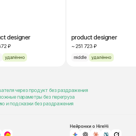
ct designer
product designer
372 ₽
~ 251 723 ₽
e
удалённо
middle
удалённо
вателя через продукт без раздражения
сложные параметры без перегруза
ию и подсказки без раздражения
Нейронки о HireHi