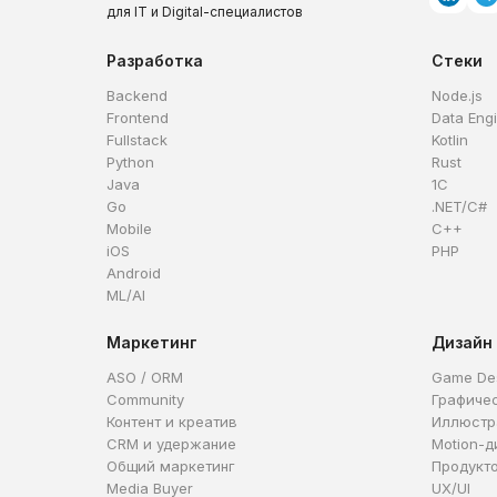
для IT и Digital-специалистов
Разработка
Стеки
Backend
Node.js
Frontend
Data Eng
Fullstack
Kotlin
Python
Rust
Java
1C
Go
.NET/C#
Mobile
C++
iOS
PHP
Android
ML/AI
Маркетинг
Дизайн
ASO / ORM
Game De
Community
Графиче
Контент и креатив
Иллюстр
CRM и удержание
Motion-д
Общий маркетинг
Продукт
Media Buyer
UX/UI