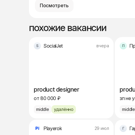
Посмотреть
похожие вакансии
SocialJet
вчера
product designer
produ
от 80 000 ₽
зп не 
middle
удалённо
middl
Playerok
Га
29 июл