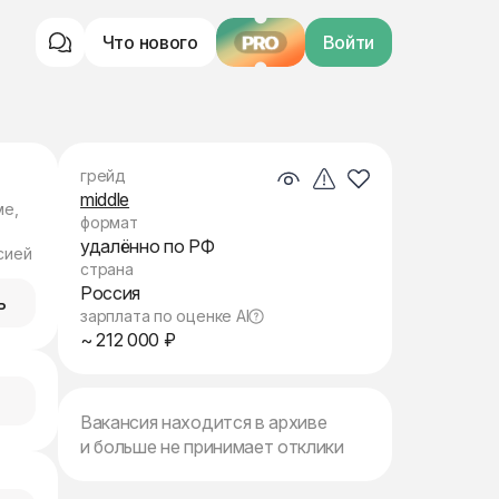
Что нового
PRO
Войти
грейд
middle
ме,
формат
удалённо по РФ
сией
страна
Россия
ь
зарплата по оценке AI
~ 212 000 ₽
Вакансия находится в архиве
и больше не принимает отклики