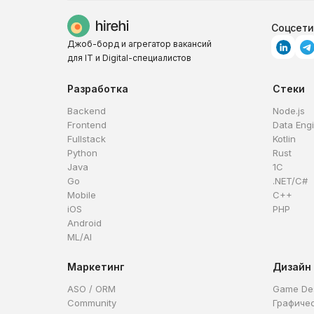
Соцсети
Джоб-борд и агрегатор вакансий
для IT и Digital-специалистов
Разработка
Стеки
Backend
Node.js
Frontend
Data Eng
Fullstack
Kotlin
Python
Rust
Java
1C
Go
.NET/C#
Mobile
C++
iOS
PHP
Android
ML/AI
Маркетинг
Дизайн
ASO / ORM
Game De
Community
Графиче