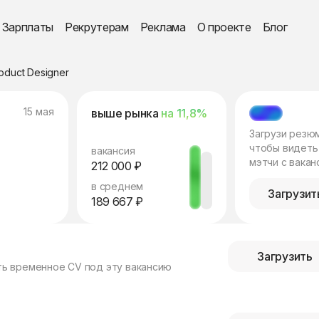
Зарплаты
Рекрутерам
Реклама
О проекте
Блог
oduct Designer
15 мая
выше рынка
на 11,8%
МЭТЧ
Загрузи резю
чтобы видеть
вакансия
мэтчи с вакан
212 000 ₽
в среднем
Загрузит
189 667 ₽
Загрузить
ть временное CV под эту вакансию