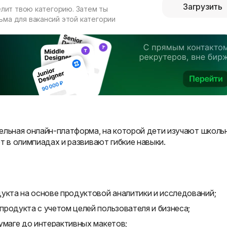
Загрузить
елит твою категорию. Затем ты
ма для вакансий этой категории
ельная онлайн-платформа, на которой дети изучают школь
т в олимпиадах и развивают гибкие навыки.
укта на основе продуктовой аналитики и исследований;
родукта с учетом целей пользователя и бизнеса;
умаге до интерактивных макетов;