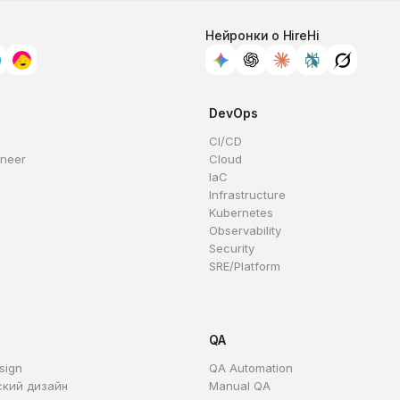
Нейронки о HireHi
DevOps
CI/CD
ineer
Cloud
IaC
Infrastructure
Kubernetes
Observability
Security
SRE/Platform
QA
sign
QA Automation
ский дизайн
Manual QA