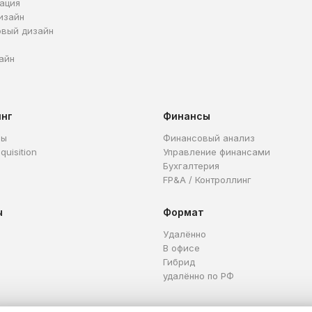
ация
изайн
овый дизайн
айн
инг
Финансы
ры
Финансовый анализ
quisition
Управление финансами
Бухгалтерия
FP&A / Контроллинг
ы
Формат
Удалённо
В офисе
Гибрид
удалённо по РФ