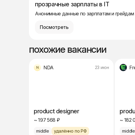
прозрачные зарплаты в IT
Анонимные данные по зарплатам и грейдам
Посмотреть
похожие вакансии
NDA
Fr
23 июн
product designer
produ
~ 197 568 ₽
~ 182 
middle
удалённо по РФ
middl