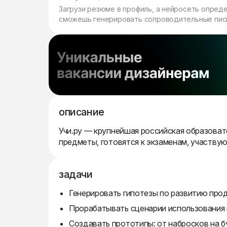
Загрузи резюме в профиль, а нейросеть опред
сможешь генерировать сопроводительные пись
описание
Учи.ру — крупнейшая российская образоват
предметы, готовятся к экзаменам, участвую
задачи
Генерировать гипотезы по развитию прод
Прорабатывать сценарии использования п
Создавать прототипы: от набросков на б