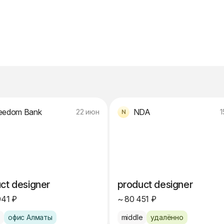
eedom Bank
NDA
22 июн
1
ct designer
product designer
041 ₽
~ 80 451 ₽
e
офис Алматы
middle
удалённо