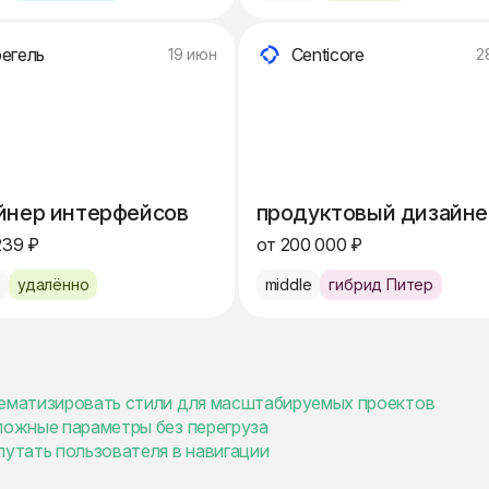
егель
Centicore
19 июн
2
йнер интерфейсов
продуктовый дизайне
239 ₽
от 200 000 ₽
e
удалённо
middle
гибрид Питер
тематизировать стили для масштабируемых проектов
сложные параметры без перегруза
путать пользователя в навигации