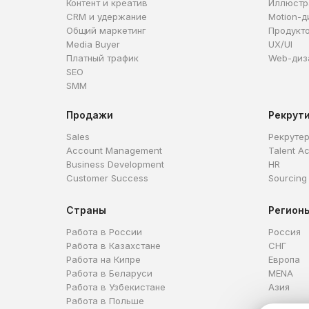
Контент и креатив
Иллюстр
CRM и удержание
Motion-д
Общий маркетинг
Продукт
Media Buyer
UX/UI
Платный трафик
Web-диз
SEO
SMM
Продажи
Рекрут
Sales
Рекруте
Account Management
Talent Ac
Business Development
HR
Customer Success
Sourcing
Страны
Регион
Работа в России
Россия
Работа в Казахстане
СНГ
Работа на Кипре
Европа
Работа в Беларуси
MENA
Работа в Узбекистане
Азия
Работа в Польше