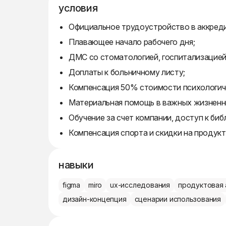
условия
Официальное трудоустройство в аккреди
Плавающее начало рабочего дня;
ДМС со стоматологией, госпитализацией 
Доплаты к больничному листу;
Компенсация 50% стоимости психологич
Материальная помощь в важных жизненн
Обучение за счет компании, доступ к би
Компенсация спорта и скидки на продукт
навыки
figma
miro
ux-исследования
продуктовая 
дизайн-концепция
сценарии использования