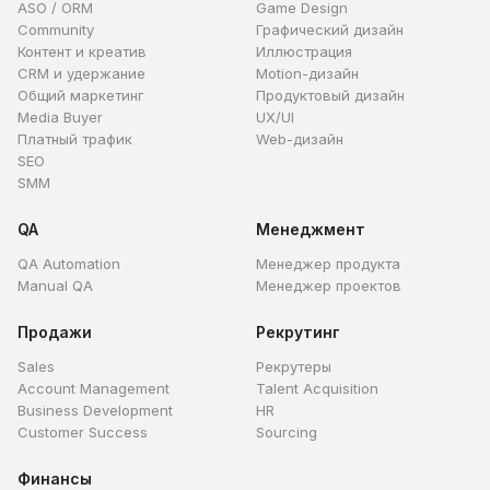
ASO / ORM
Game Design
Community
Графический дизайн
Контент и креатив
Иллюстрация
CRM и удержание
Motion-дизайн
Общий маркетинг
Продуктовый дизайн
Media Buyer
UX/UI
Платный трафик
Web-дизайн
SEO
SMM
QA
Менеджмент
QA Automation
Менеджер продукта
Manual QA
Менеджер проектов
Продажи
Рекрутинг
Sales
Рекрутеры
Account Management
Talent Acquisition
Business Development
HR
Customer Success
Sourcing
Финансы