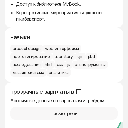
Доступ к библиотеке MyBook.
Корпоративные мероприятия, воркшопы
и киберспорт.
навыки
product design
web-интерфейсы
прототипирование
user story
cjm
jtbd
исследования
html
css
js
ai-инструменты
дизайн-система
аналитика
прозрачные зарплаты в IT
Анонимные данные по зарплатам и грейдам
Посмотреть