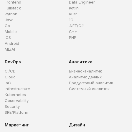
Frontend
Data Engineer
Fullstack
Kotlin
Python
Rust
Java
1C
Go
.NET/C#
Mobile
C++
iOS
PHP
Android
ML/AI
DevOps
Аналитика
CI/CD
Бизнес-аналитик
Cloud
Аналитик данных
IaC
Продуктовый аналитик
Infrastructure
Системный аналитик
Kubernetes
Observability
Security
SRE/Platform
Маркетинг
Дизайн