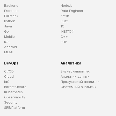
Backend
Node.js
Frontend
Data Engineer
Fullstack
Kotlin
Python
Rust
Java
1C
Go
.NET/C#
Mobile
C++
iOS
PHP
Android
ML/AI
DevOps
Аналитика
CI/CD
Бизнес-аналитик
Cloud
Аналитик данных
IaC
Продуктовый аналитик
Infrastructure
Системный аналитик
Kubernetes
Observability
Security
SRE/Platform