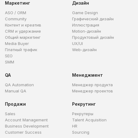
Маркетинг
Дизайн
ASO / ORM
Game Design
Community
Графический дизайн
Контент и креатив
Иллюстрация
CRM и удержание
Motion-дизайн
Общий маркетинг
Продуктовый дизайн
Media Buyer
UX/UI
Платный трафик
Web-дизайн
SEO
SMM
QA
Менеджмент
QA Automation
Менеджер продукта
Manual QA
Менеджер проектов
Продажи
Рекрутинг
Sales
Рекрутеры
Account Management
Talent Acquisition
Business Development
HR
Customer Success
Sourcing