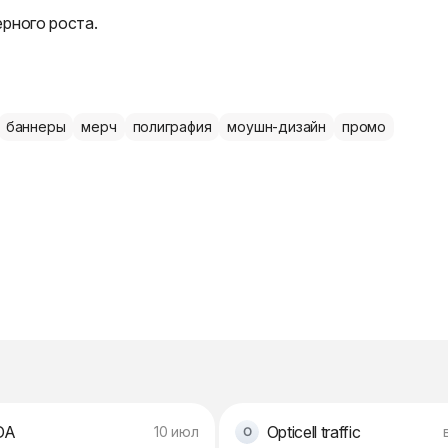
рного роста.
баннеры
мерч
полиграфия
моушн-дизайн
промо
DA
Opticell traffic
10 июл