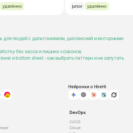
удалённо
junior
удалённо
ть для людей с дальтонизмом, дислексией и моторными
аботку без хаоса и лишних созвонов
awer и bottom sheet - как выбрать паттерн и не запутать
Нейронки о HireHi
DevOps
CI/CD
ineer
Cloud