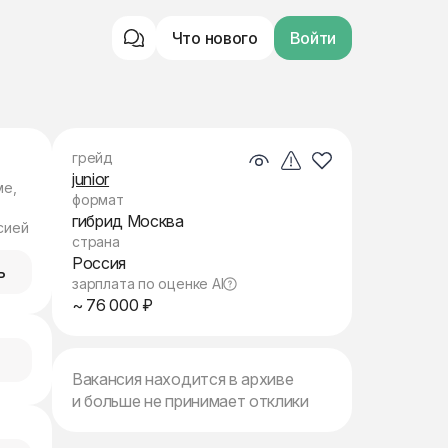
Что нового
Войти
грейд
junior
ме,
формат
гибрид Москва
сией
страна
Россия
ь
зарплата по оценке AI
~ 76 000 ₽
Вакансия находится в архиве
и больше не принимает отклики