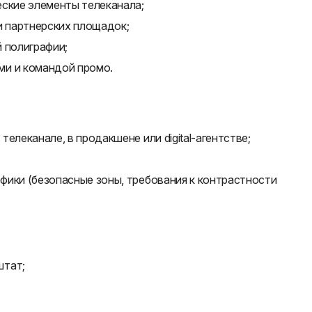
еские элементы телеканала;
и партнерских площадок;
 полиграфии;
ми и командой промо.
елеканале, в продакшене или digital-агентстве;
фики (безопасные зоны, требования к контрастности
штат;