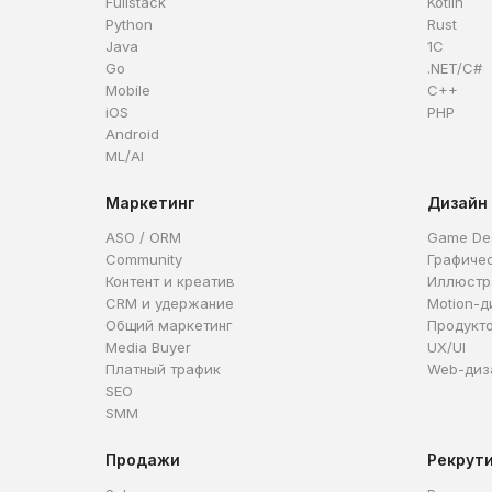
Fullstack
Kotlin
Python
Rust
Java
1C
Go
.NET/C#
Mobile
C++
iOS
PHP
Android
ML/AI
Маркетинг
Дизайн
ASO / ORM
Game De
Community
Графиче
Контент и креатив
Иллюстр
CRM и удержание
Motion-д
Общий маркетинг
Продукт
Media Buyer
UX/UI
Платный трафик
Web-диз
SEO
SMM
Продажи
Рекрут