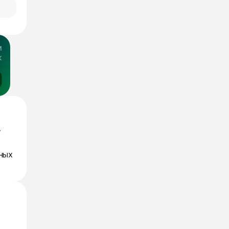
т
ьных