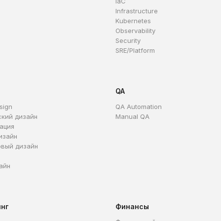
IaC
Infrastructure
Kubernetes
Observability
Security
SRE/Platform
QA
sign
QA Automation
ский дизайн
Manual QA
ация
изайн
овый дизайн
айн
инг
Финансы