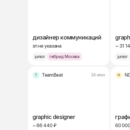
дизайнер коммуникаций
graph
зп не указана
~ 31 1
junior
гибрид Москва
junior
TeamBeat
N
24 июн
graphic designer
граф
~ 66 440 ₽
60 000