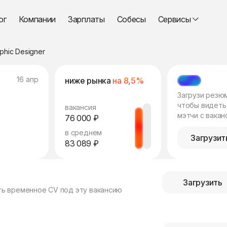
ог
Компании
Зарплаты
Собесы
Сервисы
phic Designer
16 апр
ниже рынка
на 8,5%
МЭТЧ
Загрузи резю
чтобы видеть
вакансия
мэтчи с вакан
76 000 ₽
в среднем
Загрузит
83 089 ₽
Загрузить
ть временное CV под эту вакансию