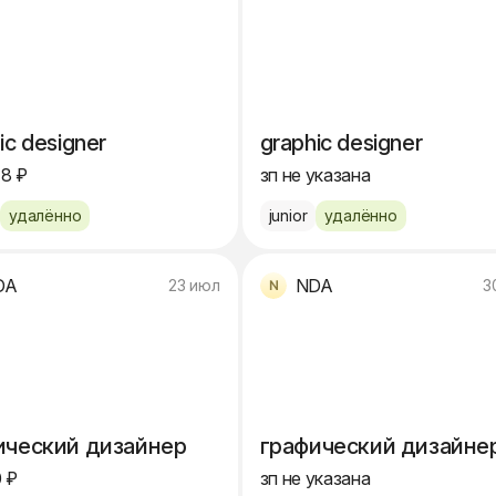
ic designer
graphic designer
48 ₽
зп не указана
удалённо
junior
удалённо
DA
NDA
23 июл
3
ический дизайнер
графический дизайне
 ₽
зп не указана