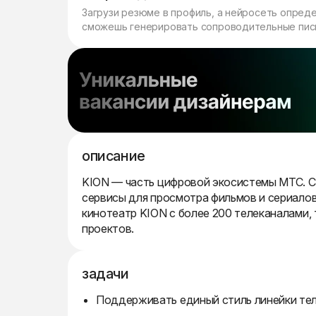
Загрузи резюме в профиль, а нейросеть опред
сможешь генерировать сопроводительные пись
описание
KION — часть цифровой экосистемы МТС. С
сервисы для просмотра фильмов и сериалов
кинотеатр KION с более 200 телеканалами,
проектов.
задачи
Поддерживать единый стиль линейки тел