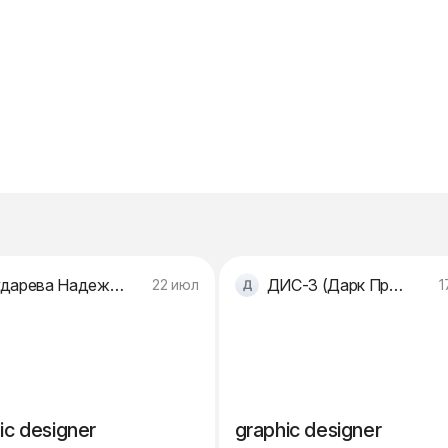
Сударева Надежда Юрьевна
ДИС-3 (Дарк Проджект)
22 июл
1
ic designer
graphic designer