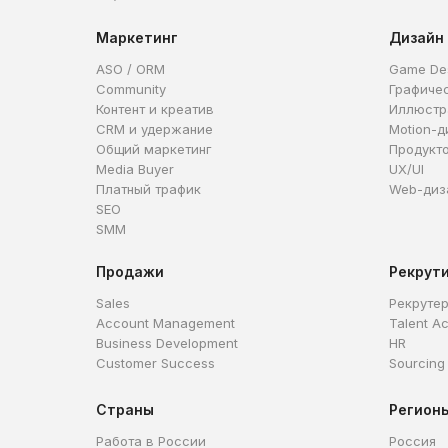
Маркетинг
Дизайн
ASO / ORM
Game De
Community
Графиче
Контент и креатив
Иллюстр
CRM и удержание
Motion-д
Общий маркетинг
Продукт
Media Buyer
UX/UI
Платный трафик
Web-диз
SEO
SMM
Продажи
Рекрут
Sales
Рекруте
Account Management
Talent Ac
Business Development
HR
Customer Success
Sourcing
Страны
Регион
Работа в России
Россия