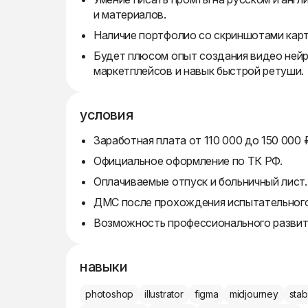
и материалов.
Наличие портфолио со скриншотами карт
Будет плюсом опыт создания видео нейр
маркетплейсов и навык быстрой ретуши.
условия
Заработная плата от 110 000 до 150 000 
Официальное оформление по ТК РФ.
Оплачиваемые отпуск и больничный лист.
ДМС после прохождения испытательного
Возможность профессионального развити
навыки
photoshop
illustrator
figma
midjourney
stab