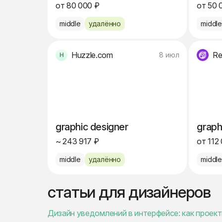
от 80 000 ₽
от 50 
middle
удалённо
middl
Huzzle.com
Re
8 июл
graphic designer
graph
~ 243 917 ₽
от 112
middle
удалённо
middl
статьи для дизайнеров
Дизайн уведомлений в интерфейсе: как проект