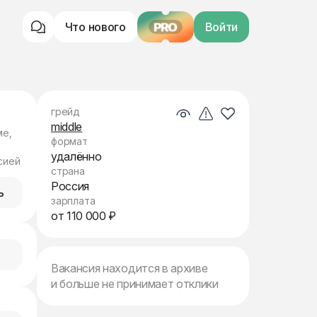
Что нового
PRO
Войти
грейд
middle
ме,
формат
удалённо
сией
страна
Россия
ь
зарплата
от 110 000 ₽
Вакансия находится в архиве
и больше не принимает отклики