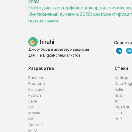
спам
Онбординг в интерфейсе: как провести пользо
Инклюзивный дизайн в 2026: как проектирова
нарушениями
Соцсети
Джоб-борд и агрегатор вакансий
для IT и Digital-специалистов
Разработка
Стеки
Backend
Node.js
Frontend
Data Eng
Fullstack
Kotlin
Python
Rust
Java
1C
Go
.NET/C#
Mobile
C++
iOS
PHP
Android
ML/AI