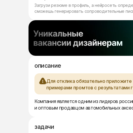
Загрузи резюме в профиль, а нейросеть опред
сможешь генерировать сопроводительные пись
описание
Для отклика обязательно приложите 
примерами промтов с результатами г
Компания является одним из лидеров росс
и оптовым продавцом автомобильных аксес
задачи