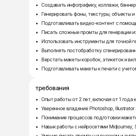
Создавать инфографику, коллажи, баннер
Генерировать фоны, текстуры, объекты и
Подготавливать видео-контент с помощ
Писать сложные промты для генерации и
Использовать инструменты для точной г
Выполнять постобработку сгенерированн
Верстать макеты коробок, этикеток и вк
Подготавливать макеты к печати с учето
требования
Опыт работы от 2 лет, включая от 1 год
Уверенное владение Photoshop, Illustrator 
Понимание процессов подготовки макето
Навык работы с нейросетями Midjourney, St
Умение писать промты на русском и англ