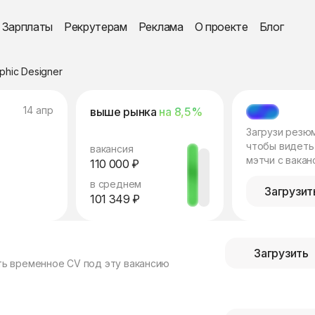
Зарплаты
Рекрутерам
Реклама
О проекте
Блог
phic Designer
14 апр
выше рынка
на 8,5%
МЭТЧ
Загрузи резю
чтобы видеть
вакансия
мэтчи с вакан
110 000 ₽
в среднем
Загрузит
101 349 ₽
Загрузить
ть временное CV под эту вакансию