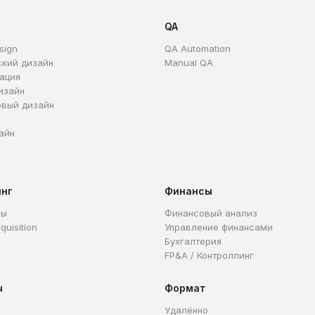
QA
sign
QA Automation
ский дизайн
Manual QA
ация
изайн
овый дизайн
айн
инг
Финансы
ры
Финансовый анализ
quisition
Управление финансами
Бухгалтерия
FP&A / Контроллинг
ы
Формат
Удалённо