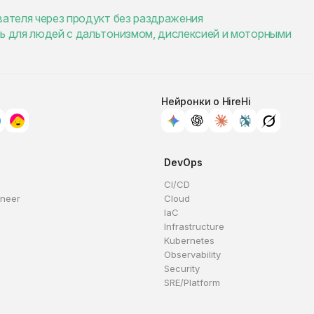
вателя через продукт без раздражения
ть для людей с дальтонизмом, дислексией и моторными
Нейронки о HireHi
DevOps
CI/CD
ineer
Cloud
IaC
Infrastructure
Kubernetes
Observability
Security
SRE/Platform