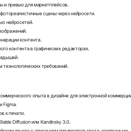
ы и превью для маркетплейсов.
 фотореалистичные сцены через нейросети.
ью нейросетей.
зображений.
енерации контента.
ого контента в графических редакторах.
ладышей.
м технологических требований.
а коммерческого опыта в дизайне для электронной коммерци
и Figma.
в к печати.
able Diffusion или Kandinsky 3.0.
ийском языках с описанием параметров света, композиции