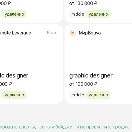
000 ₽
от 130 000 ₽
e
удалённо
middle
удалённо
mote Leverage
МирВрача
6 июл
ic designer
graphic designer
 000 ₽
от 100 000 ₽
e
удалённо
middle
удалённо
ировать алерты, тосты и бейджи - и не превратить продукт