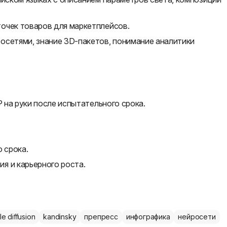
очек товаров для маркетплейсов.
осетями, знание 3D-пакетов, понимание аналитики
₽ на руки после испытательного срока.
 срока.
я и карьерного роста.
le diffusion
kandinsky
препресс
инфографика
нейросети