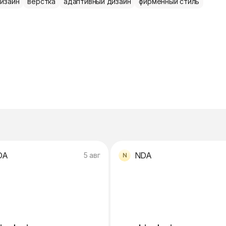
изайн
верстка
адаптивный дизайн
фирменный стиль
DA
NDA
5 авг