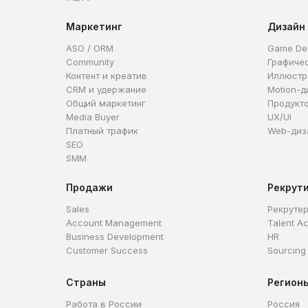
Маркетинг
Дизайн
ASO / ORM
Game De
Community
Графиче
Контент и креатив
Иллюстр
CRM и удержание
Motion-д
Общий маркетинг
Продукт
Media Buyer
UX/UI
Платный трафик
Web-диз
SEO
SMM
Продажи
Рекрут
Sales
Рекруте
Account Management
Talent Ac
Business Development
HR
Customer Success
Sourcing
Страны
Регион
Работа в России
Россия