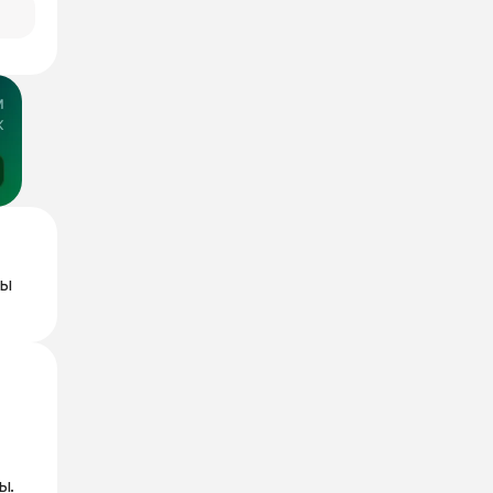
ты
ы.