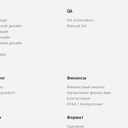
QA
sign
QA Automation
ский дизайн
Manual QA
ация
изайн
овый дизайн
айн
инг
Финансы
ры
Финансовый анализ
quisition
Управление финансами
Бухгалтерия
FP&A / Контроллинг
ы
Формат
Удалённо