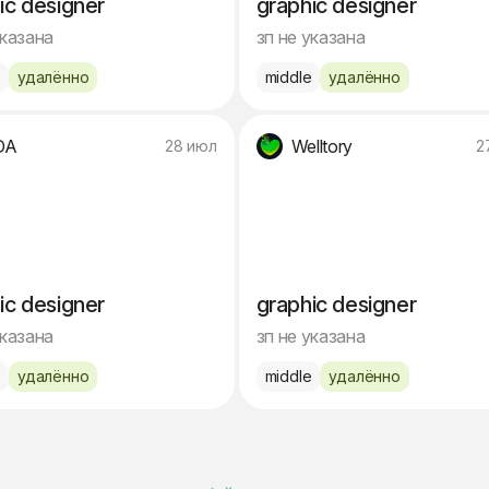
ic designer
graphic designer
указана
зп не указана
e
удалённо
middle
удалённо
DA
Welltory
28 июл
2
ic designer
graphic designer
указана
зп не указана
e
удалённо
middle
удалённо