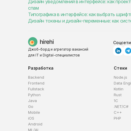
Дизайн уведомлений в интерфейсе: как проект
спам
Типографика в интерфейсе: как выбрать шрифт
Дизайн токены и дизайн-переменные: как сис
Соцсети
Джоб-борд и агрегатор вакансий
для IT и Digital-специалистов
Разработка
Стеки
Backend
Node.js
Frontend
Data Eng
Fullstack
Kotlin
Python
Rust
Java
1C
Go
.NET/C#
Mobile
C++
iOS
PHP
Android
ML/AI