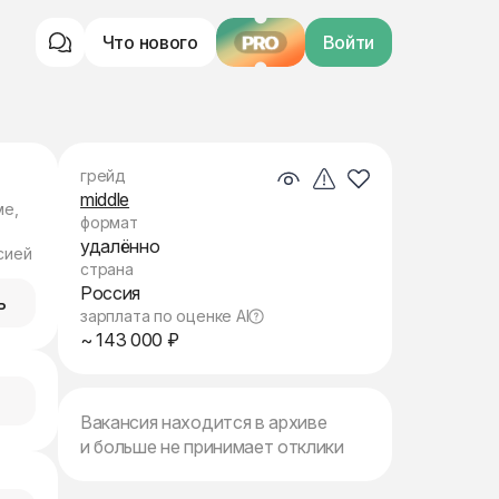
Что нового
PRO
Войти
грейд
middle
ме,
формат
удалённо
сией
страна
Россия
ь
зарплата по оценке AI
~ 143 000 ₽
Вакансия находится в архиве
и больше не принимает отклики