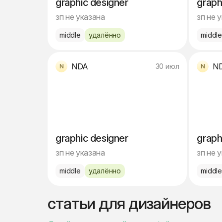
graphic designer
graph
зп не указана
зп не 
middle
удалённо
middl
NDA
N
30 июл
graphic designer
graph
зп не указана
зп не 
middle
удалённо
middl
статьи для дизайнеров