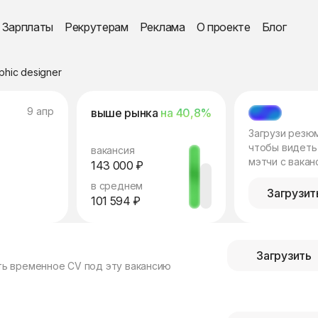
Зарплаты
Рекрутерам
Реклама
О проекте
Блог
phic designer
9 апр
выше рынка
на 40,8%
МЭТЧ
Загрузи резю
чтобы видеть
вакансия
мэтчи с вакан
143 000 ₽
в среднем
Загрузит
101 594 ₽
Загрузить
ть временное CV под эту вакансию