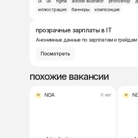
ui
ux
figma
adobe illustrator
photoshop
д
иллюстрация
баннеры
композиция
прозрачные зарплаты в IT
Анонимные данные по зарплатам и грейдам
Посмотреть
похожие вакансии
NDA
N
6 авг