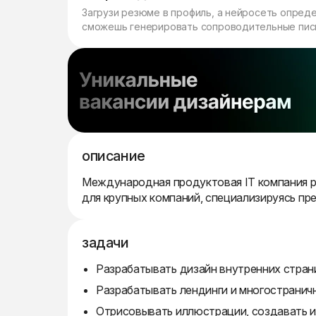
Загрузи резюме в профиль, а нейросеть опред
сможешь генерировать сопроводительные пись
описание
Международная продуктовая IT компания 
для крупных компаний, специализируясь пр
задачи
Разрабатывать дизайн внутренних стран
Разрабатывать лендинги и многостранич
Отрисовывать иллюстрации, создавать и