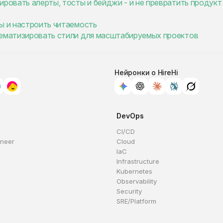
ировать алерты, тосты и бейджи - и не превратить продукт
ы и настроить читаемость
тематизировать стили для масштабируемых проектов
Нейронки о HireHi
DevOps
CI/CD
ineer
Cloud
IaC
Infrastructure
Kubernetes
Observability
Security
SRE/Platform