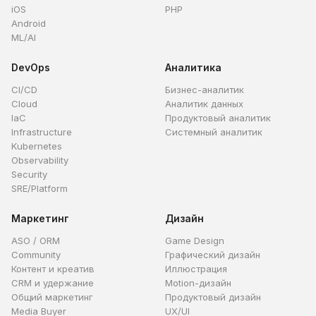
iOS
PHP
Android
ML/AI
DevOps
Аналитика
CI/CD
Бизнес-аналитик
Cloud
Аналитик данных
IaC
Продуктовый аналитик
Infrastructure
Системный аналитик
Kubernetes
Observability
Security
SRE/Platform
Маркетинг
Дизайн
ASO / ORM
Game Design
Community
Графический дизайн
Контент и креатив
Иллюстрация
CRM и удержание
Motion-дизайн
Общий маркетинг
Продуктовый дизайн
Media Buyer
UX/UI