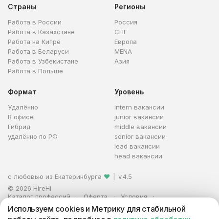
Страны
Регионы
Работа в России
Россия
Работа в Казахстане
СНГ
Работа на Кипре
Европа
Работа в Беларуси
MENA
Работа в Узбекистане
Азия
Работа в Польше
Формат
Уровень
Удалённо
intern вакансии
В офисе
junior вакансии
Гибрид
middle вакансии
удалённо по РФ
senior вакансии
lead вакансии
head вакансии
с любовью из Екатеринбурга
❤
|
v.4.5
© 2026 HireHi
Каталог профессий
Оферта
Условия
Персональные данные
Реклама
Используем cookies и Метрику для стабильной
ИП Захаров Антон Алексеевич · ИНН 663005711880 · ОГРНИП