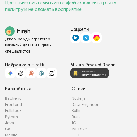
Цветовые системы в интерфейсе: как выстроить
палитру и не сломать восприятие
Соцсети
Джоб-борд и агрегатор
вакансий для IT и Digital-
специалистов
Нейронки о HireHi
Мы на Product Radar
Разработка
Стеки
Backend
Node.js
Frontend
Data Engineer
Fullstack
Kotlin
Python
Rust
Java
1C
Go
.NET/C#
Mobile
C++