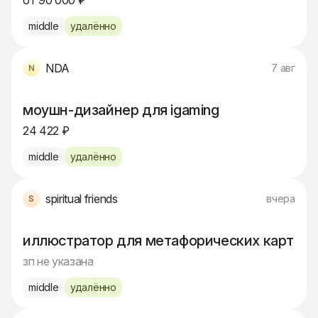
от 90 000 ₽
middle
удалённо
NDA
7 авг
моушн-дизайнер для igaming
24 422 ₽
middle
удалённо
spiritual friends
вчера
иллюстратор для метафорических карт
зп не указана
middle
удалённо