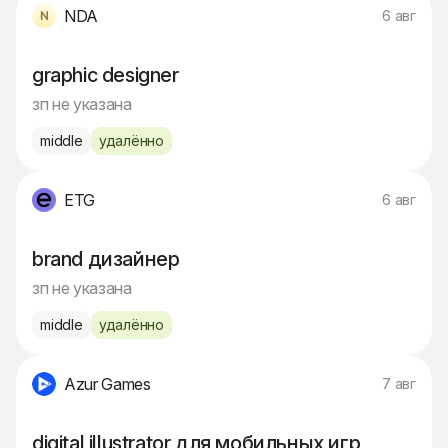
NDA
6 авг
graphic designer
зп не указана
middle
удалённо
ETG
6 авг
brand дизайнер
зп не указана
middle
удалённо
Azur Games
7 авг
digital illustrator для мобильных игр