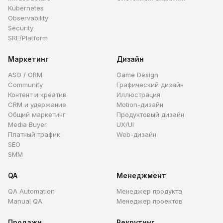
Kubernetes
Observability
Security
SRE/Platform
Маркетинг
Дизайн
ASO / ORM
Game Design
Community
Графический дизайн
Контент и креатив
Иллюстрация
CRM и удержание
Motion-дизайн
Общий маркетинг
Продуктовый дизайн
Media Buyer
UX/UI
Платный трафик
Web-дизайн
SEO
SMM
QA
Менеджмент
QA Automation
Менеджер продукта
Manual QA
Менеджер проектов
Продажи
Рекрутинг