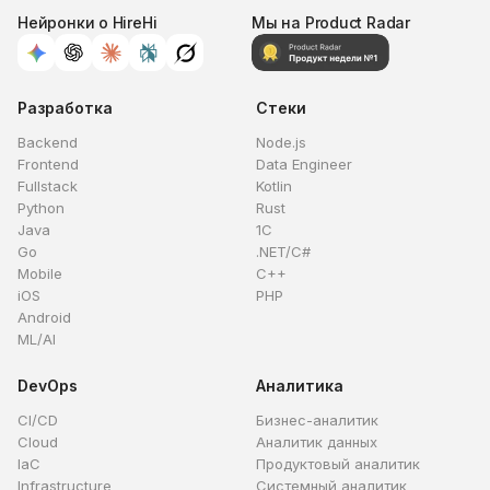
Нейронки о HireHi
Мы на Product Radar
Разработка
Стеки
Backend
Node.js
Frontend
Data Engineer
Fullstack
Kotlin
Python
Rust
Java
1C
Go
.NET/C#
Mobile
C++
iOS
PHP
Android
ML/AI
DevOps
Аналитика
CI/CD
Бизнес-аналитик
Cloud
Аналитик данных
IaC
Продуктовый аналитик
Infrastructure
Системный аналитик