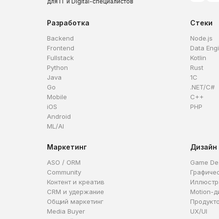
для IT и Digital-специалистов
Разработка
Стеки
Backend
Node.js
Frontend
Data Eng
Fullstack
Kotlin
Python
Rust
Java
1C
Go
.NET/C#
Mobile
C++
iOS
PHP
Android
ML/AI
Маркетинг
Дизайн
ASO / ORM
Game De
Community
Графиче
Контент и креатив
Иллюстр
CRM и удержание
Motion-д
Общий маркетинг
Продукт
Media Buyer
UX/UI