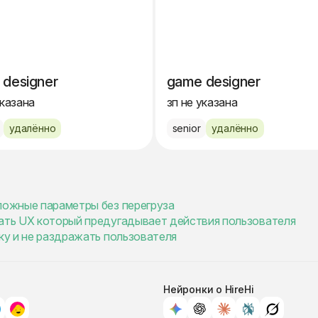
 designer
game designer
указана
зп не указана
удалённо
senior
удалённо
сложные параметры без перегруза
вать UX который предугадывает действия пользователя
зку и не раздражать пользователя
Нейронки о HireHi