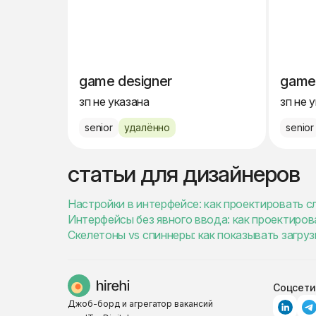
game designer
game
зп не указана
зп не 
senior
удалённо
senior
статьи для дизайнеров
Настройки в интерфейсе: как проектировать 
Интерфейсы без явного ввода: как проектиро
Скелетоны vs спиннеры: как показывать загру
Соцсети
Джоб-борд и агрегатор вакансий