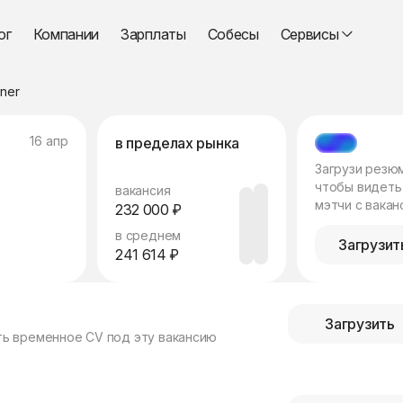
ог
Компании
Зарплаты
Собесы
Сервисы
ner
16 апр
в пределах рынка
МЭТЧ
Загрузи резю
чтобы видеть
вакансия
мэтчи с вакан
232 000 ₽
в среднем
Загрузит
241 614 ₽
Загрузить
ть временное CV под эту вакансию