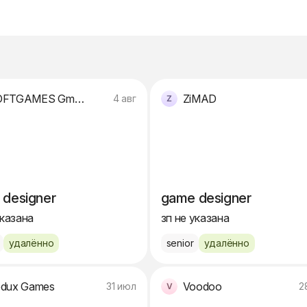
SOFTGAMES GmbH
ZiMAD
4 авг
 designer
game designer
указана
зп не указана
удалённо
senior
удалённо
dux Games
Voodoo
31 июл
2