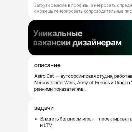
Загрузи резюме в профиль, а нейросеть опред
сможешь генерировать сопроводительные пись
описание
Astro Cat — аутсорсинговая студия, работавш
Narcos: Cartel Wars, Army of Heroes и Drago
ранними показателями.
задачи
Владеть балансом игры — проектировать
и LTV;