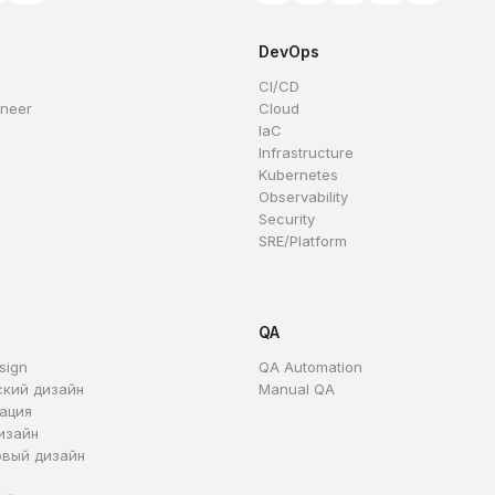
DevOps
CI/CD
ineer
Cloud
IaC
Infrastructure
Kubernetes
Observability
Security
SRE/Platform
QA
sign
QA Automation
ский дизайн
Manual QA
ация
изайн
овый дизайн