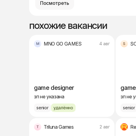
Посмотреть
похожие вакансии
MNO GO GAMES
4 авг
game designer
game
зп не указана
зп не 
senior
удалённо
senior
Triluna Games
Re
2 авг