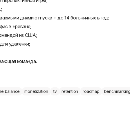
 перспективной игры;
;
ваемыми днями отпуска + до 14 больничных в год;
фис в Ереване;
командой из США;
для удалёнки;
вающая команда.
e balance
monetization
ltv
retention
roadmap
benchmarkin