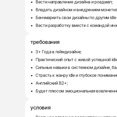
Вести направление дизайна и роадмап;
Владеть дизайном и внедрением монетиз
Бенчмаркить свои дизайны по другим idl
Вести разработку вместе с командой инж
требования
3+ Года в геймдизайне;
Практический опыт с живой успешной idle
Сильные навыки в системном дизайне, ба
Страсть к жанру idle и глубокое понимани
Английский B2+;
Будет плюсом эмоциональная вовлеченно
условия