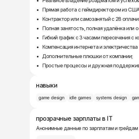
Реальное владение роадмапом и успехом
Прямая работа с геймдиректором из США
Контрактор или самозанятый с 28 оплачи
Полная занятость, полная удалёнка или о
Гибкий график с 3 часами пересечения с 
Компенсация интернета и электричества 
Дополнительные плюшки от компании;
Простые процессы и дружная поддержи
навыки
game design
idle games
systems design
gam
прозрачные зарплаты в IT
Анонимные данные по зарплатам и грейдам