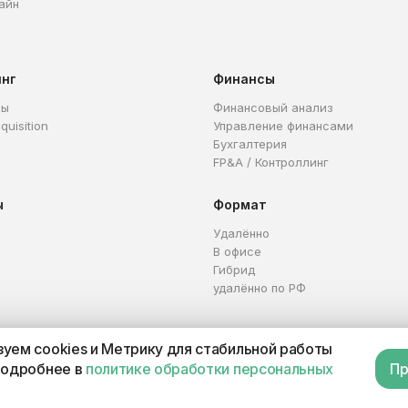
айн
инг
Финансы
ры
Финансовый анализ
quisition
Управление финансами
Бухгалтерия
FP&A / Контроллинг
ы
Формат
Удалённо
В офисе
Гибрид
удалённо по РФ
уем cookies и Метрику для стабильной работы
Каталог профессий
Офер
подробнее в
политике обработки персональных
Пр
П 321665800059102