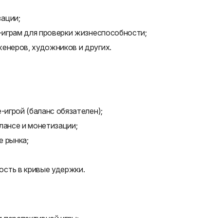
ации;
e-играм для проверки жизнеспособности;
енеров, художников и других.
-игрой (баланс обязателен);
лансе и монетизации;
е рынка;
сть в кривые удержки.