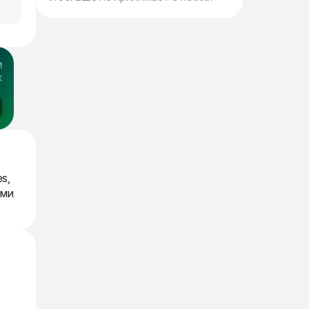
s,
ыми