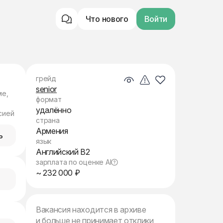
Что нового
Войти
грейд
senior
ме,
формат
удалённо
сией
страна
Армения
ь
язык
Английский B2
зарплата по оценке AI
~ 232 000 ₽
Вакансия находится в архиве
и больше не принимает отклики