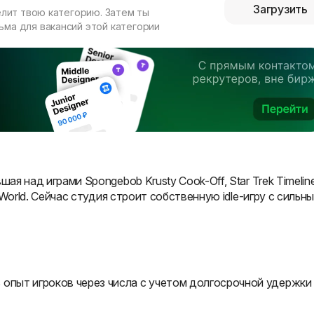
Загрузить
елит твою категорию. Затем ты
ма для вакансий этой категории
ая над играми Spongebob Krusty Cook-Off, Star Trek Timeline
n World. Сейчас студия строит собственную idle-игру с сильн
 опыт игроков через числа с учетом долгосрочной удержки