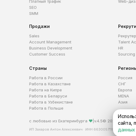
Платный трафик
Web-диз
SEO
SMM
Продажи
Рекрут
Sales
Рекруте
Account Management
Talent Ac
Business Development
HR
Customer Success
Sourcing
Страны
Регион
Работа в России
Россия
Работа в Казахстане
СНГ
Работа на Кипре
Европа
Работа в Беларуси
MENA
Работа в Узбекистане
Азия
Работа в Польше
Использ
с любовью из Екатеринбурга
❤
|
v.4.5
© 2026 HireHi
сайта, 
данных
ИП Захаров Антон Алексеевич · ИНН 663005711880 · ОГРНИ