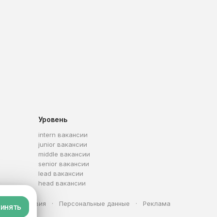
Уровень
intern вакансии
junior вакансии
middle вакансии
senior вакансии
lead вакансии
head вакансии
та
Условия
Персональные данные
Реклама
инять