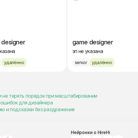
 designer
game designer
указана
зп не указана
удалённо
senior
удалённо
 и не терять порядок при масштабировании
5 ошибок для дизайнера
ию и подсказки без раздражения
Нейронки о HireHi