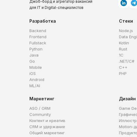
Джоб-борд и агрегатор вакансий
для IT и Digital-специалистов
Разработка
Стеки
Backend
Node.js
Frontend
Data Eng
Fullstack
Kotlin
Python
Rust
Java
1C
Go
.NET/C#
Mobile
C++
iOS
PHP
Android
ML/AI
Маркетинг
Дизайн
ASO / ORM
Game De
Community
Графиче
Контент и креатив
Иллюстр
CRM и удержание
Motion-д
Общий маркетинг
Продукт