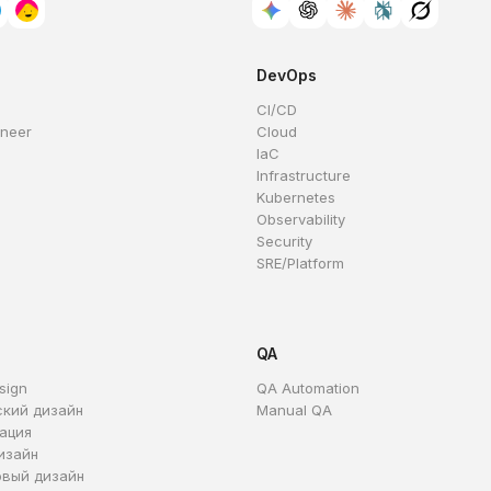
DevOps
CI/CD
ineer
Cloud
IaC
Infrastructure
Kubernetes
Observability
Security
SRE/Platform
QA
sign
QA Automation
ский дизайн
Manual QA
ация
изайн
овый дизайн