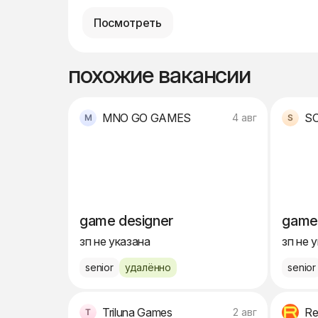
Посмотреть
похожие вакансии
MNO GO GAMES
4 авг
game designer
game
зп не указана
зп не 
senior
удалённо
senior
Triluna Games
Re
2 авг