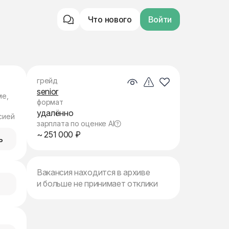
Что нового
Войти
грейд
senior
ме,
формат
удалённо
сией
зарплата по оценке AI
~ 251 000 ₽
ь
Вакансия находится в архиве
и больше не принимает отклики