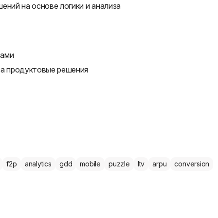
ений на основе логики и анализа
рами
за продуктовые решения
f2p
analytics
gdd
mobile
puzzle
ltv
arpu
conversion