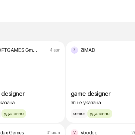
SOFTGAMES GmbH
ZiMAD
4 авг
 designer
game designer
указана
зп не указана
удалённо
senior
удалённо
dux Games
Voodoo
31 июл
2