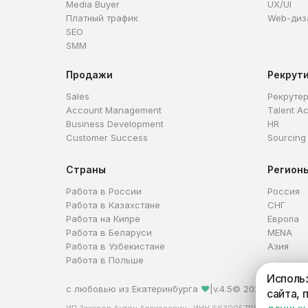
Media Buyer
UX/UI
Платный трафик
Web-диз
SEO
SMM
Продажи
Рекрут
Sales
Рекруте
Account Management
Talent Ac
Business Development
HR
Customer Success
Sourcing
Страны
Регион
Работа в России
Россия
Работа в Казахстане
СНГ
Работа на Кипре
Европа
Работа в Беларуси
MENA
Работа в Узбекистане
Азия
Работа в Польше
Использ
с любовью из Екатеринбурга
❤
|
v.4.5
© 2026 HireHi
сайта, 