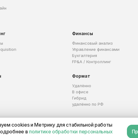
айн
инг
Финансы
ры
Финансовый анализ
quisition
Управление финансами
Бухгалтерия
FP&A / Контроллинг
ы
Формат
Удалённо
В офисе
Гибрид
удалённо по РФ
уем cookies и Метрику для стабильной работы
Каталог профессий
Офер
подробнее в
политике обработки персональных
Пр