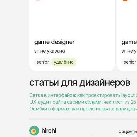
game designer
game
зп не указана
зп не 
senior
удалённо
senior
статьи для дизайнеров
Сетка в интерфейсе: как проектировать layout
UX-аудит сайта своими силами: чек-лист из 2
Ошибки в формах: как проектировать валидац
Соцсети