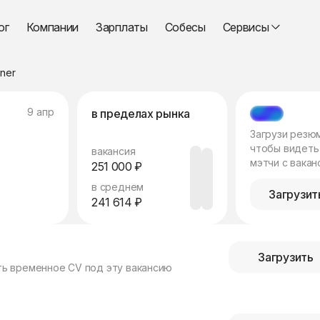
ог
Компании
Зарплаты
Собесы
Сервисы
ner
9 апр
в пределах рынка
МЭТЧ
Загрузи резю
чтобы видеть
вакансия
мэтчи с вакан
251 000 ₽
в среднем
Загрузит
241 614 ₽
Загрузить
ть временное CV под эту вакансию