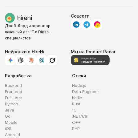
Соцсети
Джоб-борд и агрегатор
вакансий для IT и Digital-
специалистов
Нейронки о HireHi
Мы на Product Radar
Разработка
Стеки
Backend
Node.js
Frontend
Data Engineer
Fullstack
Kotlin
Python
Rust
Java
1C
Go
.NET/C#
Mobile
C++
iOS
PHP
Android