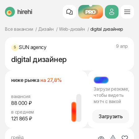
PRO
HireHi
Все вакансии
Дизайн
Web-дизайн
digital дизайнер
9 апр
SUN agency
digital дизайнер
ниже рынка
на 27,8%
МЭТЧ
Загрузи резюме,
чтобы видеть
вакансия
мэтч с вакой
88 000 ₽
в среднем
Загрузить
121 865 ₽
грейд