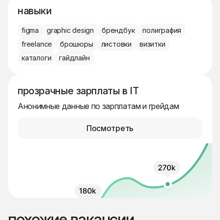
навыки
figma
graphic design
брендбук
полиграфия
freelance
брошюры
листовки
визитки
каталоги
гайдлайн
прозрачные зарплаты в IT
Анонимные данные по зарплатам и грейдам
Посмотреть
похожие вакансии