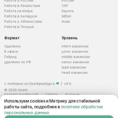
Работа в России
Россия
Работа в Казахстане
СНГ
Работа на Кипре
Европа
Работа в Беларуси
MENA
Работа в Узбекистане
Азия
Работа в Польше
Формат
Уровень
Удалённо
intern вакансии
В офисе
junior вакансии
Гибрид
middle вакансии
удалённо по РФ
senior вакансии
lead вакансии
head вакансии
с любовью из Екатеринбурга
❤
|
v.4.5
© 2026 HireHi
Каталог профессий
Оферта
Условия
Персональные данные
Реклама
Используем cookies и Метрику для стабильной
ИП Захаров Антон Алексеевич · ИНН 663005711880 · ОГРНИП
работы сайта, подробнее в
политике обработки
321665800059102
персональных данных