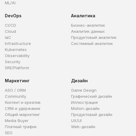
ML/AI
DevOps
Аналитика
CI/CD
Бизнес-аналитик
Cloud
Аналитик данных
IaC
Продуктовый аналитик
Infrastructure
Системный аналитик
Kubernetes
Observability
Security
SRE/Platform
Маркетинг
Дизайн
ASO / ORM
Game Design
Community
Графический дизайн
Контент и креатив
Иллюстрация
CRM и удержание
Motion-дизайн
Общий маркетинг
Продуктовый дизайн
Media Buyer
UX/UI
Платный трафик
Web-дизайн
SEO