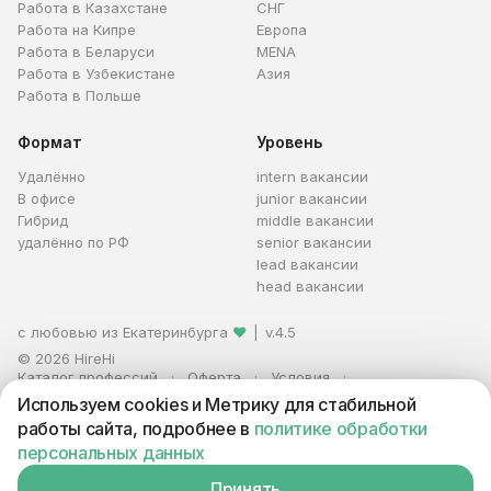
Работа в Казахстане
СНГ
Работа на Кипре
Европа
Работа в Беларуси
MENA
Работа в Узбекистане
Азия
Работа в Польше
Формат
Уровень
Удалённо
intern вакансии
В офисе
junior вакансии
Гибрид
middle вакансии
удалённо по РФ
senior вакансии
lead вакансии
head вакансии
с любовью из Екатеринбурга
❤
|
v.4.5
© 2026 HireHi
Каталог профессий
Оферта
Условия
Персональные данные
Реклама
Используем cookies и Метрику для стабильной
ИП Захаров Антон Алексеевич · ИНН 663005711880 · ОГРНИП
работы сайта, подробнее в
политике обработки
321665800059102
персональных данных
Принять