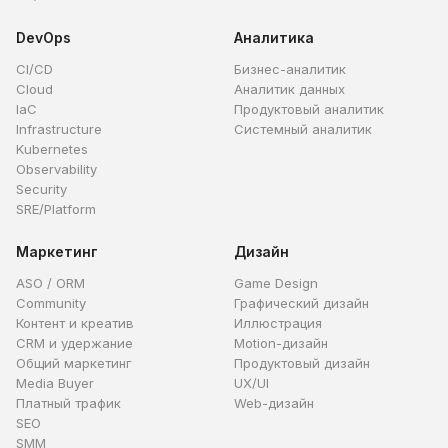
DevOps
Аналитика
CI/CD
Бизнес-аналитик
Cloud
Аналитик данных
IaC
Продуктовый аналитик
Infrastructure
Системный аналитик
Kubernetes
Observability
Security
SRE/Platform
Маркетинг
Дизайн
ASO / ORM
Game Design
Community
Графический дизайн
Контент и креатив
Иллюстрация
CRM и удержание
Motion-дизайн
Общий маркетинг
Продуктовый дизайн
Media Buyer
UX/UI
Платный трафик
Web-дизайн
SEO
SMM