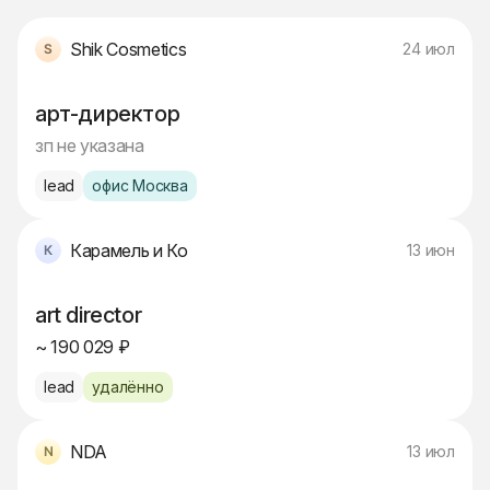
Shik Cosmetics
24 июл
арт-директор
зп не указана
lead
офис Москва
Карамель и Ко
13 июн
art director
~ 190 029 ₽
lead
удалённо
NDA
13 июл