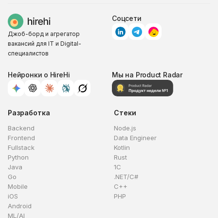
Соцсети
Джоб-борд и агрегатор
вакансий для IT и Digital-
специалистов
Нейронки о HireHi
Мы на Product Radar
Разработка
Стеки
Backend
Node.js
Frontend
Data Engineer
Fullstack
Kotlin
Python
Rust
Java
1C
Go
.NET/C#
Mobile
C++
iOS
PHP
Android
ML/AI