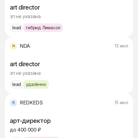
art director
зп не указана
lead
гибрид Лимасол
NDA
13 июл
art director
зп не указана
lead
удалённо
REDKEDS
15 июл
арт-директор
до 400 000 ₽