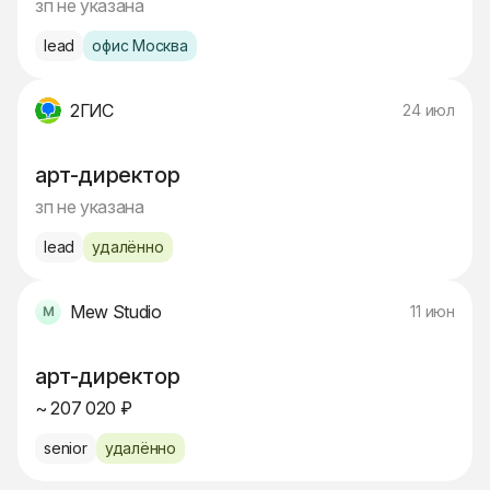
зп не указана
lead
офис Москва
2ГИС
24 июл
арт-директор
зп не указана
lead
удалённо
Mew Studio
11 июн
арт-директор
~ 207 020 ₽
senior
удалённо