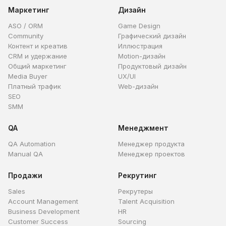
Маркетинг
Дизайн
ASO / ORM
Game Design
Community
Графический дизайн
Контент и креатив
Иллюстрация
CRM и удержание
Motion-дизайн
Общий маркетинг
Продуктовый дизайн
Media Buyer
UX/UI
Платный трафик
Web-дизайн
SEO
SMM
QA
Менеджмент
QA Automation
Менеджер продукта
Manual QA
Менеджер проектов
Продажи
Рекрутинг
Sales
Рекрутеры
Account Management
Talent Acquisition
Business Development
HR
Customer Success
Sourcing