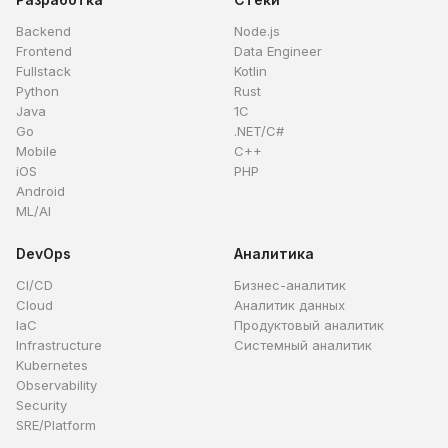
Backend
Node.js
Frontend
Data Engineer
Fullstack
Kotlin
Python
Rust
Java
1C
Go
.NET/C#
Mobile
C++
iOS
PHP
Android
ML/AI
DevOps
Аналитика
CI/CD
Бизнес-аналитик
Cloud
Аналитик данных
IaC
Продуктовый аналитик
Infrastructure
Системный аналитик
Kubernetes
Observability
Security
SRE/Platform