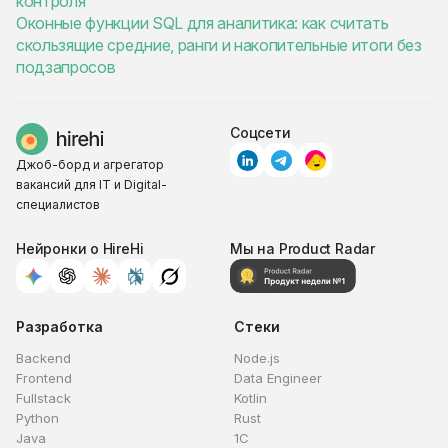
контроля
Оконные функции SQL для аналитика: как считать
скользящие средние, ранги и накопительные итоги без
подзапросов
Соцсети
Джоб-борд и агрегатор
вакансий для IT и Digital-
специалистов
Нейронки о HireHi
Мы на Product Radar
Разработка
Стеки
Backend
Node.js
Frontend
Data Engineer
Fullstack
Kotlin
Python
Rust
Java
1C