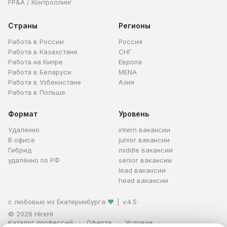
FP&A / Контроллинг
Страны
Регионы
Работа в России
Россия
Работа в Казахстане
СНГ
Работа на Кипре
Европа
Работа в Беларуси
MENA
Работа в Узбекистане
Азия
Работа в Польше
Формат
Уровень
Удалённо
intern вакансии
В офисе
junior вакансии
Гибрид
middle вакансии
удалённо по РФ
senior вакансии
lead вакансии
head вакансии
с любовью из Екатеринбурга
❤
|
v.4.5
© 2026 HireHi
Каталог профессий
Оферта
Условия