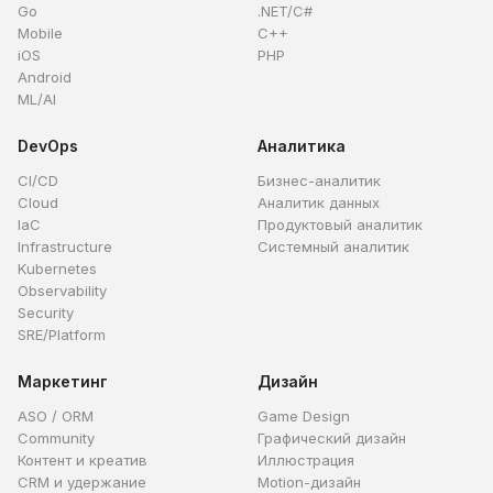
Go
.NET/C#
Mobile
C++
iOS
PHP
Android
ML/AI
DevOps
Аналитика
CI/CD
Бизнес-аналитик
Cloud
Аналитик данных
IaC
Продуктовый аналитик
Infrastructure
Системный аналитик
Kubernetes
Observability
Security
SRE/Platform
Маркетинг
Дизайн
ASO / ORM
Game Design
Community
Графический дизайн
Контент и креатив
Иллюстрация
CRM и удержание
Motion-дизайн