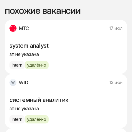
похожие вакансии
МТС
17 июл
system analyst
зп не указана
intern
удалённо
WID
13 июн
системный аналитик
зп не указана
intern
удалённо