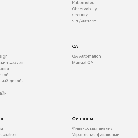
Kubernetes
Observability
Security
SRE/Platform
QA
sign
QA Automation
ский дизайн
Manual QA
ация
изайн
овый дизайн
айн
инг
Финансы
ры
Финансовый анализ
quisition
Управление финансами