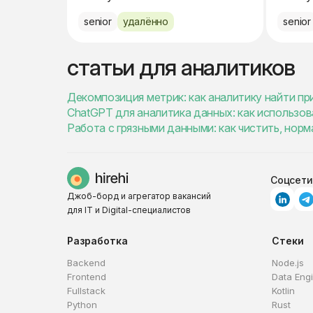
senior
удалённо
senior
статьи для аналитиков
Декомпозиция метрик: как аналитику найти пр
ChatGPT для аналитика данных: как использов
Работа с грязными данными: как чистить, нор
Соцсети
Джоб-борд и агрегатор вакансий
для IT и Digital-специалистов
Разработка
Стеки
Backend
Node.js
Frontend
Data Eng
Fullstack
Kotlin
Python
Rust