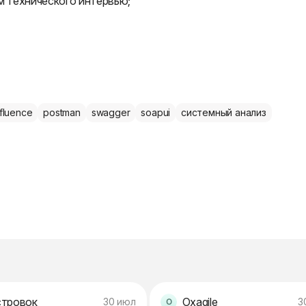
м технического интервью;
fluence
postman
swagger
soapui
системный анализ
тровок
Oxagile
30 июл
3