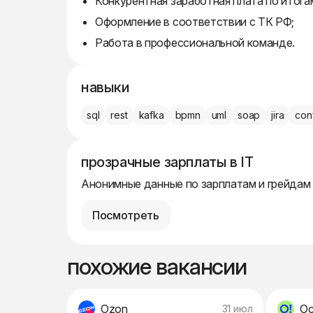
Конкурентная заработная плата по итога
Оформление в соответствии с ТК РФ;
Работа в профессиональной команде.
навыки
sql
rest
kafka
bpmn
uml
soap
jira
con
прозрачные зарплаты в IT
Анонимные данные по зарплатам и грейдам
Посмотреть
похожие вакансии
Ozon
Ос
31 июл