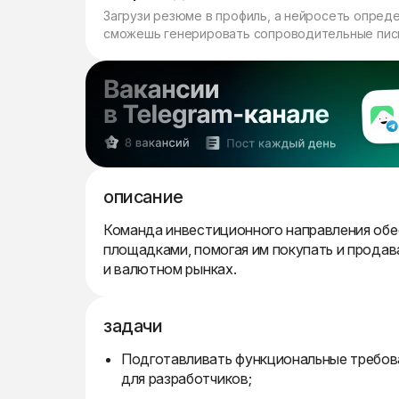
Загрузи резюме в профиль, а нейросеть опред
сможешь генерировать сопроводительные пись
описание
Команда инвестиционного направления обе
площадками, помогая им покупать и прода
и валютном рынках.
задачи
Подготавливать функциональные требова
для разработчиков;