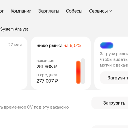
ог
Компании
Зарплаты
Собесы
Сервисы
System Analyst
27 мая
ниже рынка
на 9,0%
МЭТЧ
Загрузи резю
чтобы видеть
вакансия
мэтчи с вакан
251 968 ₽
в среднем
Загрузит
277 007 ₽
Загрузить
ть временное CV под эту вакансию