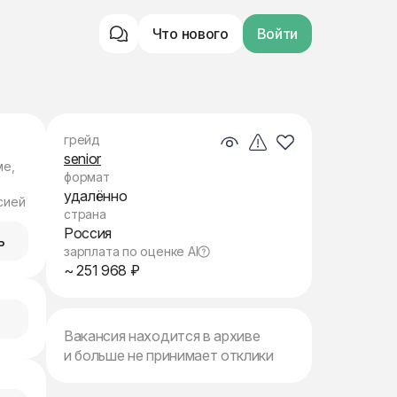
Что нового
Войти
грейд
senior
ме,
формат
удалённо
сией
страна
Россия
ь
зарплата по оценке AI
~ 251 968 ₽
Вакансия находится в архиве
и больше не принимает отклики