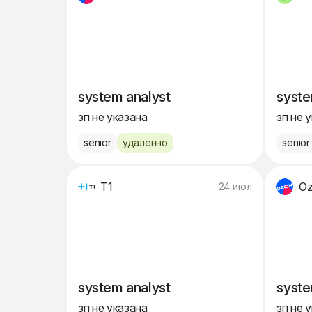
system analyst
syste
зп не указана
зп не 
senior
удалённо
senior
Т1
O
24 июл
system analyst
syste
зп не указана
зп не 