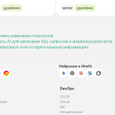
удалённо
senior
удалённо
ичину изменения показателя
ать AI для написания SQL-запросов и анализа результатов
мализовать и не потерять важную информацию
Нейронки о HireHi
DevOps
CI/CD
ineer
Cloud
IaC
Infrastructure