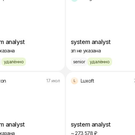
m analyst
system analyst
указана
зп не указана
удалённо
senior
удалённо
zon
Luxoft
17 июл
m analyst
system analyst
указана
~ 273 578 ₽