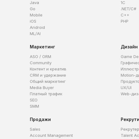
Java
1C
Go
.NET/C#
Mobile
C++
iOS
PHP
Android
ML/AI
Маркетинг
Дизайн
ASO / ORM
Game De
Community
Графиче
Контент и креатив
Иллюстр
CRM и удержание
Motion-д
Общий маркетинг
Продукт
Media Buyer
UX/UI
Платный трафик
Web-диз
SEO
SMM
Продажи
Рекрут
Sales
Рекруте
Account Management
Talent Ac