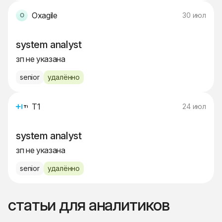
Oxagile
30 июл
system analyst
зп не указана
senior
удалённо
Т1
24 июл
system analyst
зп не указана
senior
удалённо
статьи для аналитиков