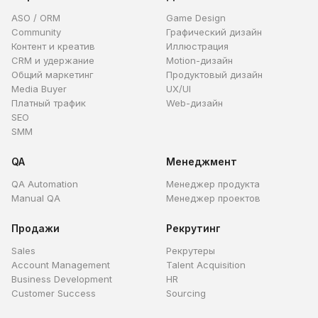
ASO / ORM
Game Design
Community
Графический дизайн
Контент и креатив
Иллюстрация
CRM и удержание
Motion-дизайн
Общий маркетинг
Продуктовый дизайн
Media Buyer
UX/UI
Платный трафик
Web-дизайн
SEO
SMM
QA
Менеджмент
QA Automation
Менеджер продукта
Manual QA
Менеджер проектов
Продажи
Рекрутинг
Sales
Рекрутеры
Account Management
Talent Acquisition
Business Development
HR
Customer Success
Sourcing