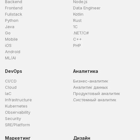
Backend
Node.js
Frontend
Data Engineer
Fullstack
Kotlin
Python
Rust
Java
1C
Go
.NET/C#
Mobile
C++
iOS
PHP
Android
ML/AI
DevOps
Аналитика
CI/CD
Бизнес-аналитик
Cloud
Аналитик данных
IaC
Продуктовый аналитик
Infrastructure
Системный аналитик
Kubernetes
Observability
Security
SRE/Platform
Маркетинг
Дизайн