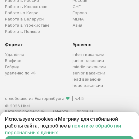
Работа в России
Россия
Работа в Казахстане
СНГ
Работа на Кипре
Европа
Работа в Беларуси
MENA
Работа в Узбекистане
Азия
Работа в Польше
Формат
Уровень
Удалённо
intern вакансии
В офисе
junior вакансии
Гибрид
middle вакансии
удалённо по РФ
senior вакансии
lead вакансии
head вакансии
с любовью из Екатеринбурга
❤
|
v.4.5
© 2026 HireHi
Каталог профессий
Оферта
Условия
Персональные данные
Реклама
Используем cookies и Метрику для стабильной
ИП Захаров Антон Алексеевич · ИНН 663005711880 · ОГРНИП
работы сайта, подробнее в
политике обработки
321665800059102
персональных данных