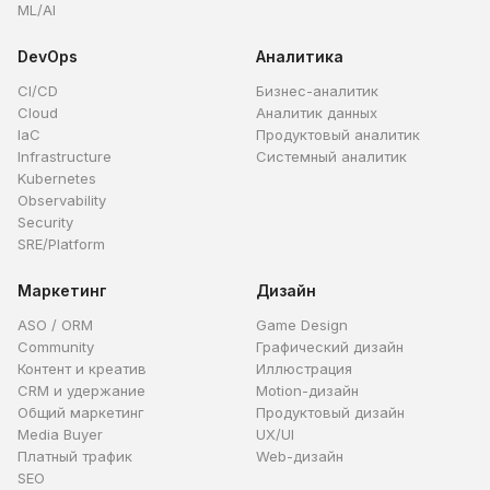
ML/AI
DevOps
Аналитика
CI/CD
Бизнес-аналитик
Cloud
Аналитик данных
IaC
Продуктовый аналитик
Infrastructure
Системный аналитик
Kubernetes
Observability
Security
SRE/Platform
Маркетинг
Дизайн
ASO / ORM
Game Design
Community
Графический дизайн
Контент и креатив
Иллюстрация
CRM и удержание
Motion-дизайн
Общий маркетинг
Продуктовый дизайн
Media Buyer
UX/UI
Платный трафик
Web-дизайн
SEO