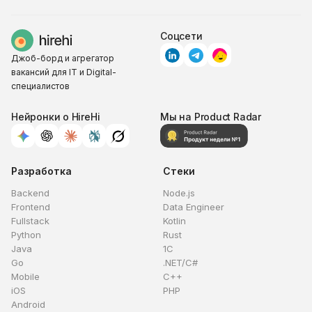
Соцсети
Джоб-борд и агрегатор
вакансий для IT и Digital-
специалистов
Нейронки о HireHi
Мы на Product Radar
Разработка
Стеки
Backend
Node.js
Frontend
Data Engineer
Fullstack
Kotlin
Python
Rust
Java
1C
Go
.NET/C#
Mobile
C++
iOS
PHP
Android