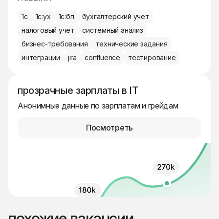
1с
1с:ух
1с:бп
бухгалтерский учет
налоговый учет
системный анализ
бизнес-требования
технические задания
интеграции
jira
confluence
тестирование
прозрачные зарплаты в IT
Анонимные данные по зарплатам и грейдам
Посмотреть
похожие вакансии