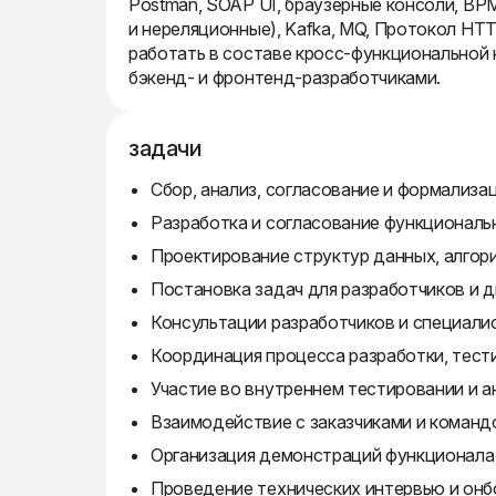
Postman, SOAP UI, браузерные консоли, BPMN
и нереляционные), Kafka, MQ, Протокол HT
работать в составе кросс-функциональной 
бэкенд- и фронтенд-разработчиками.
задачи
Сбор, анализ, согласование и формализа
Разработка и согласование функциональ
Проектирование структур данных, алгор
Постановка задач для разработчиков и д
Консультации разработчиков и специали
Координация процесса разработки, тести
Участие во внутреннем тестировании и а
Взаимодействие с заказчиками и команд
Организация демонстраций функционала 
Проведение технических интервью и онб