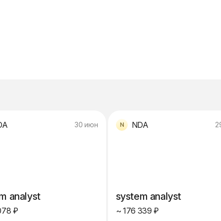
DA
NDA
30 июн
2
m analyst
system analyst
078 ₽
~ 176 339 ₽