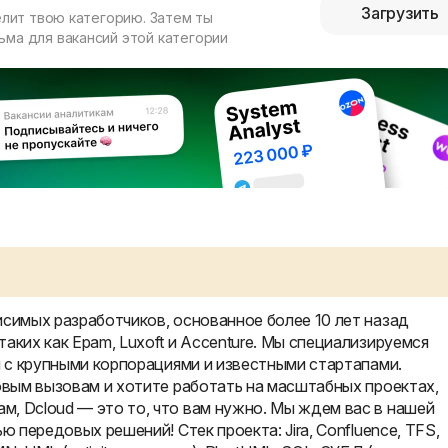
Загрузить
елит твою категорию. Затем ты
ма для вакансий этой категории
исимых разработчиков, основанное более 10 лет назад
аких как Epam, Luxoft и Accenture. Мы специализируемся
я с крупными корпорациями и известными стартапами.
новым вызовам и хотите работать на масштабных проектах,
, Dcloud — это то, что вам нужно. Мы ждем вас в нашей
ю передовых решений! Стек проекта: Jira, Confluence, TFS,