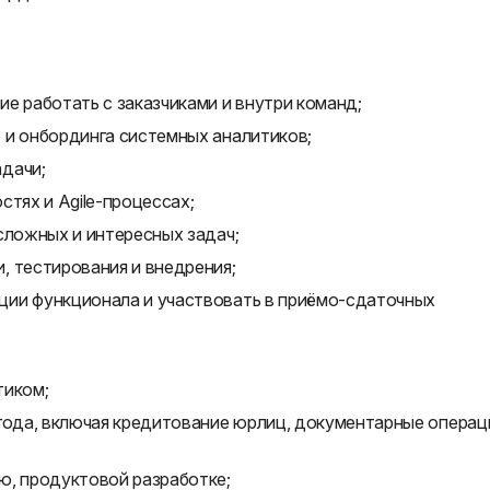
е работать с заказчиками и внутри команд;
 и онбординга системных аналитиков;
дачи;
стях и Agile-процессах;
сложных и интересных задач;
, тестирования и внедрения;
ции функционала и участвовать в приёмо-сдаточных
тиком;
года, включая кредитование юрлиц, документарные операц
ю, продуктовой разработке;