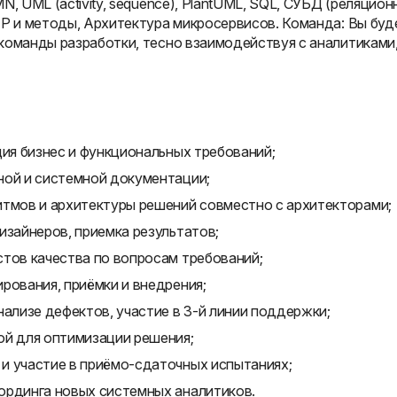
, UML (activity, sequence), PlantUML, SQL, СУБД (реляцион
TP и методы, Архитектура микросервисов. Команда: Вы буд
команды разработки, тесно взаимодействуя с аналитиками
ция бизнес и функциональных требований;
ной и системной документации;
итмов и архитектуры решений совместно с архитекторами;
изайнеров, приемка результатов;
стов качества по вопросам требований;
рования, приёмки и внедрения;
нализе дефектов, участие в 3-й линии поддержки;
ой для оптимизации решения;
и участие в приёмо-сдаточных испытаниях;
ординга новых системных аналитиков.