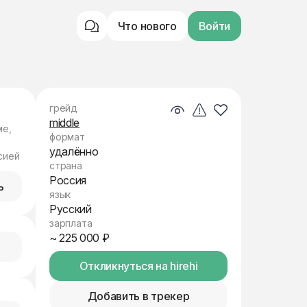
Что нового
Войти
грейд
middle
ме,
формат
удалённо
сией
страна
Россия
ь
язык
Русский
зарплата
~ 225 000 ₽
Откликнуться на hirehi
Добавить в трекер