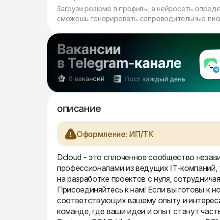
Загрузи резюме в профиль, а нейросеть опред
сможешь генерировать сопроводительные пись
описание
Оформление: ИП/ТК
Dcloud - это сплоченное сообщество незав
профессионалами из ведущих IT-компаний, т
на разработке проектов с нуля, сотруднича
Присоединяйтесь к нам! Если вы готовы к 
соответствующих вашему опыту и интересам
команде, где ваши идеи и опыт станут часть