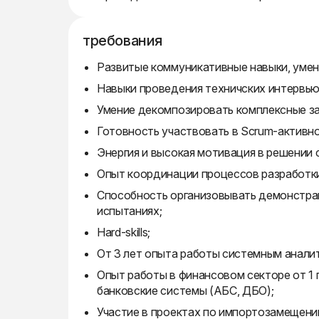
требования
Развитые коммуникативные навыки, умени
Навыки проведения техничских интервью
Умение декомпозировать комплексные за
Готовность участвовать в Scrum-активно
Энергия и высокая мотивация в решении 
Опыт координации процессов разработки
Способность организовывать демонстра
испытаниях;
Hard-skills;
От 3 лет опыта работы системным анали
Опыт работы в финансовом секторе от 1 
банковские системы (АБС, ДБО);
Участие в проектах по импортозамещени