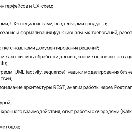
интерфейсов и UX-схем;
ами, UX-специалистами, владельцами продукта;
сование и формализация функциональных требований, рабо
отке с навыками документирования решений;
ние алгоритмов обработки данных, знание основных нотац
Ф);
амм, UML (activity, sequence), навыки моделирования бизн
твий;
понимание архитектуры REST, анализ работы через Postman
урой;
хронного взаимодействия, опыт работы с очередями (Kafk
методов;