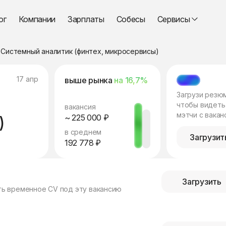
ог
Компании
Зарплаты
Собесы
Сервисы
Системный аналитик (финтех, микросервисы)
17 апр
выше рынка
на 16,7%
МЭТЧ
Загрузи резю
чтобы видеть
вакансия
мэтчи с вакан
)
~ 225 000 ₽
в среднем
Загрузит
192 778 ₽
Загрузить
ть временное CV под эту вакансию