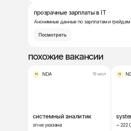
прозрачные зарплаты в IT
Анонимные данные по зарплатам и грейдам
Посмотреть
похожие вакансии
NDA
N
19 июл
системный аналитик
syste
зп не указана
~ 222 