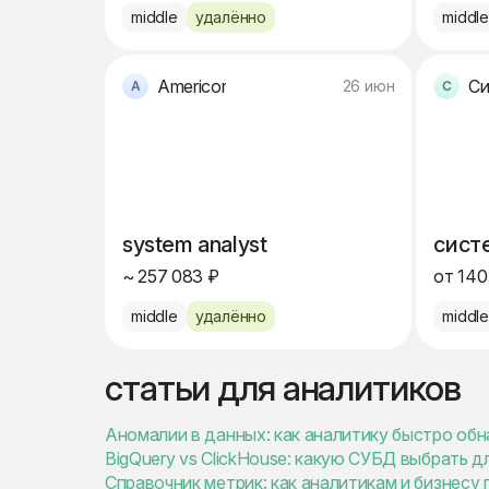
middle
удалённо
middl
Americor
Си
26 июн
system analyst
сист
~ 257 083 ₽
от 140
middle
удалённо
middl
статьи для аналитиков
Аномалии в данных: как аналитику быстро обн
BigQuery vs ClickHouse: какую СУБД выбрать 
Справочник метрик: как аналитикам и бизнесу 