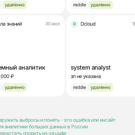
e
удалённо
middle
удалённо
ла знаний
Dcloud
30 июл
1
емный аналитик
system analyst
 000 ₽
зп не указана
e
удалённо
middle
удалённо
аружить выбросы и понять - это ошибка или инсайт
для аналитики больших данных в России
перестать спорить из-за цифр