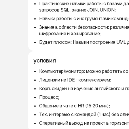
Практические навыки работы с базами да
запросов SQL, знание JOIN, UNION;
Навыки работы с инструментами командног
Знания в области безопасности: различи
шифрование и хэширование;
Будет плюсом: Навыки построения UML д
условия
Компьютер/монитор: можно работать со 
Лицензии на IDE - компенсируем;
Корп. скидки на изучение английского и 
Процесс;
Общение в чате с HR (15-20 мин);
Тех. интервью с командой (1 час) без о
Оперативный выход на проект в горизонт