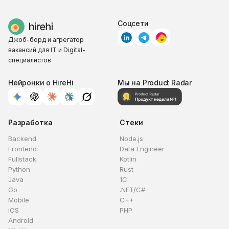
Соцсети
Джоб-борд и агрегатор
вакансий для IT и Digital-
специалистов
Нейронки о HireHi
Мы на Product Radar
Разработка
Стеки
Backend
Node.js
Frontend
Data Engineer
Fullstack
Kotlin
Python
Rust
Java
1C
Go
.NET/C#
Mobile
C++
iOS
PHP
Android