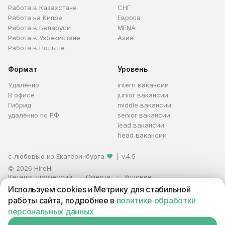
Работа в Казахстане
СНГ
Работа на Кипре
Европа
Работа в Беларуси
MENA
Работа в Узбекистане
Азия
Работа в Польше
Формат
Уровень
Удалённо
intern вакансии
В офисе
junior вакансии
Гибрид
middle вакансии
удалённо по РФ
senior вакансии
lead вакансии
head вакансии
с любовью из Екатеринбурга
❤
|
v.4.5
© 2026 HireHi
Каталог профессий
Оферта
Условия
Персональные данные
Реклама
Используем cookies и Метрику для стабильной
ИП Захаров Антон Алексеевич · ИНН 663005711880 · ОГРНИП
работы сайта, подробнее в
политике обработки
321665800059102
персональных данных