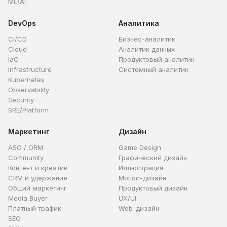
ML/AI
DevOps
Аналитика
CI/CD
Бизнес-аналитик
Cloud
Аналитик данных
IaC
Продуктовый аналитик
Infrastructure
Системный аналитик
Kubernetes
Observability
Security
SRE/Platform
Маркетинг
Дизайн
ASO / ORM
Game Design
Community
Графический дизайн
Контент и креатив
Иллюстрация
CRM и удержание
Motion-дизайн
Общий маркетинг
Продуктовый дизайн
Media Buyer
UX/UI
Платный трафик
Web-дизайн
SEO