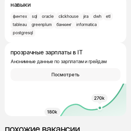
навыки
финтех
sql
oracle
clickhouse
jira
dwh
etl
tableau
greenplum
банкинг
informatica
postgresql
прозрачные зарплаты в IT
Анонимные данные по зарплатам и грейдам
Посмотреть
похожие вакансии