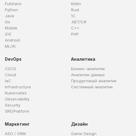
Fullstack
Kotlin
Python
Rust
Java
1C
Go
.NET/C#
Mobile
C++
iOS
PHP
Android
ML/AI
DevOps
Аналитика
CI/CD
Бизнес-аналитик
Cloud
Аналитик данных
IaC
Продуктовый аналитик
Infrastructure
Системный аналитик
Kubernetes
Observability
Security
SRE/Platform
Маркетинг
Дизайн
ASO / ORM
Game Design