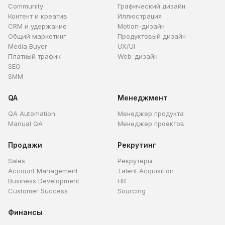
Community
Графический дизайн
Контент и креатив
Иллюстрация
CRM и удержание
Motion-дизайн
Общий маркетинг
Продуктовый дизайн
Media Buyer
UX/UI
Платный трафик
Web-дизайн
SEO
SMM
QA
Менеджмент
QA Automation
Менеджер продукта
Manual QA
Менеджер проектов
Продажи
Рекрутинг
Sales
Рекрутеры
Account Management
Talent Acquisition
Business Development
HR
Customer Success
Sourcing
Финансы