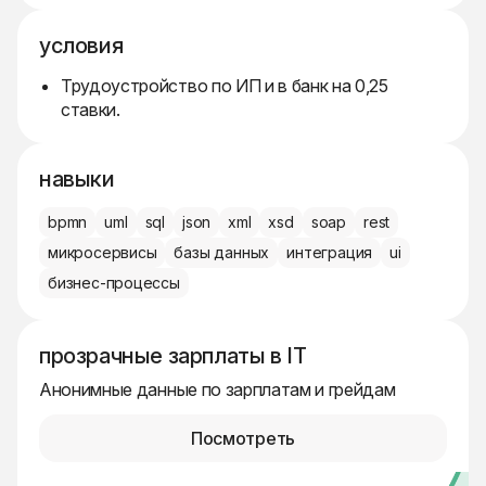
условия
Трудоустройство по ИП и в банк на 0,25
ставки.
навыки
bpmn
uml
sql
json
xml
xsd
soap
rest
микросервисы
базы данных
интеграция
ui
бизнес-процессы
прозрачные зарплаты в IT
Анонимные данные по зарплатам и грейдам
Посмотреть