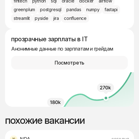
fintech
python
sql
oracle
docker
airflow
greenplum
postgresql
pandas
numpy
fastapi
streamlit
pyside
jira
confluence
прозрачные зарплаты в IT
Анонимные данные по зарплатам и грейдам
Посмотреть
похожие вакансии
сегодня