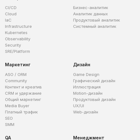
CI/CD
Бизнес-аналитик
Cloud
Аналитик данных
IaC
Продуктовый аналитик
Infrastructure
Системный аналитик
Kubernetes
Observability
Security
SRE/Platform
Маркетинг
Дизайн
ASO / ORM
Game Design
Community
Графический дизайн
Контент и креатив
Иллюстрация
CRM и удержание
Motion-дизайн
Общий маркетинг
Продуктовый дизайн
Media Buyer
UX/UI
Платный трафик
Web-дизайн
SEO
SMM
QA
Менеджмент