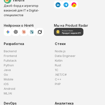
Джоб-борд и агрегатор
вакансий для IT и Digital-
специалистов
Нейронки о HireHi
Мы на Product Radar
Разработка
Стеки
Backend
Node.js
Frontend
Data Engineer
Fullstack
Kotlin
Python
Rust
Java
1C
Go
.NET/C#
Mobile
C++
iOS
PHP
Android
ML/AI
DevOps
Аналитика