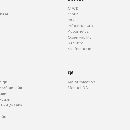
CI/CD
ineer
Cloud
IaC
Infrastructure
Kubernetes
Observability
Security
SRE/Platform
QA
sign
QA Automation
ский дизайн
Manual QA
ация
изайн
овый дизайн
айн