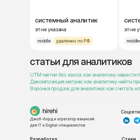
системный аналитик
сист
зп не указана
зп не 
middle
удалённо по РФ
middl
статьи для аналитиков
UTM-метки без хаоса: как аналитику навести 
Декомпозиция метрик: как аналитику найти пр
Воронка продаж для аналитика: как считать к
Соцсети
Джоб-борд и агрегатор вакансий
для IT и Digital-специалистов
Разработка
Стеки