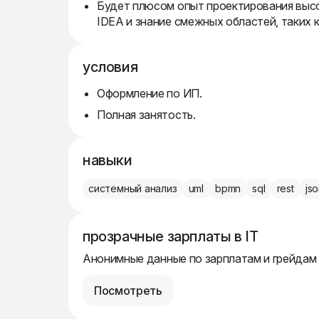
Будет плюсом опыт проектирования высок
IDEA и знание смежных областей, таких к
условия
Оформление по ИП.
Полная занятость.
навыки
системный анализ
uml
bpmn
sql
rest
js
прозрачные зарплаты в IT
Анонимные данные по зарплатам и грейдам
Посмотреть