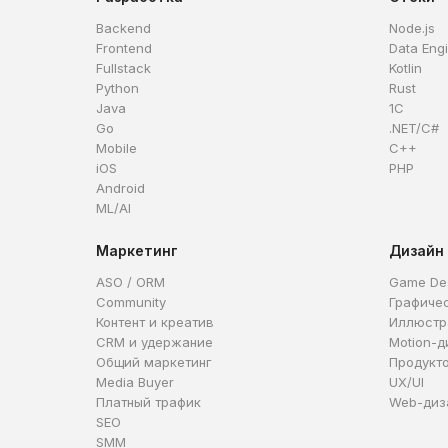
Backend
Node.js
Frontend
Data Eng
Fullstack
Kotlin
Python
Rust
Java
1C
Go
.NET/C#
Mobile
C++
iOS
PHP
Android
ML/AI
Маркетинг
Дизайн
ASO / ORM
Game De
Community
Графиче
Контент и креатив
Иллюстр
CRM и удержание
Motion-д
Общий маркетинг
Продукт
Media Buyer
UX/UI
Платный трафик
Web-диз
SEO
SMM