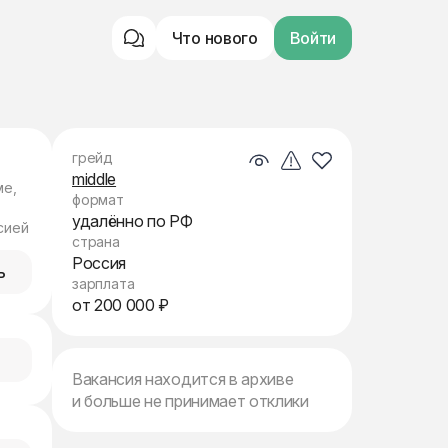
Что нового
Войти
грейд
middle
ме,
формат
удалённо по РФ
сией
страна
Россия
ь
зарплата
от 200 000 ₽
Вакансия находится в архиве
и больше не принимает отклики