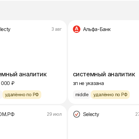
lecty
Альфа-Банк
3 авг
емный аналитик
системный аналитик
 000 ₽
зп не указана
e
удалённо по РФ
middle
удалённо по РФ
ОМ.РФ
Selecty
29 июл
2