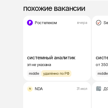
похожие вакансии
Ростелеком
Se
вчера
системный аналитик
сист
зп не указана
от 350
middle
удалённо по РФ
middl
NDA
Д
31 июл