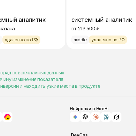
емный аналитик
системный аналитик
указана
от 213 500 ₽
e
удалённо по РФ
middle
удалённо по РФ
порядок в рекламных данных
ичину изменения показателя
онверсии и находить узкие места в продукте
Нейронки о HireHi
DevOps