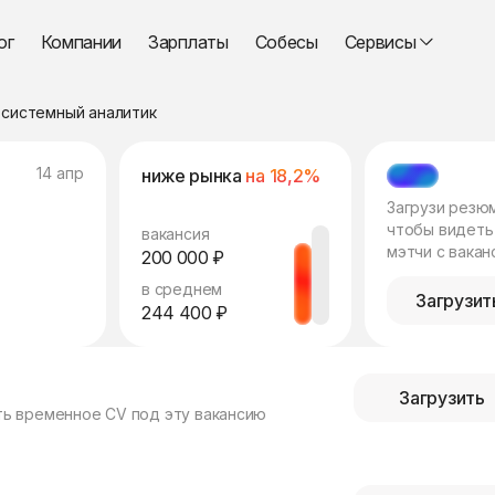
ог
Компании
Зарплаты
Собесы
Сервисы
системный аналитик
14 апр
ниже рынка
на 18,2%
МЭТЧ
Загрузи резю
чтобы видеть
вакансия
мэтчи с вакан
200 000 ₽
в среднем
Загрузит
244 400 ₽
Загрузить
ть временное CV под эту вакансию