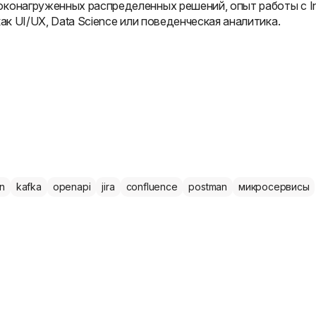
онагруженных распределенных решений, опыт работы с Inte
ак UI/UX, Data Science или поведенческая аналитика.
on
kafka
openapi
jira
confluence
postman
микросервисы