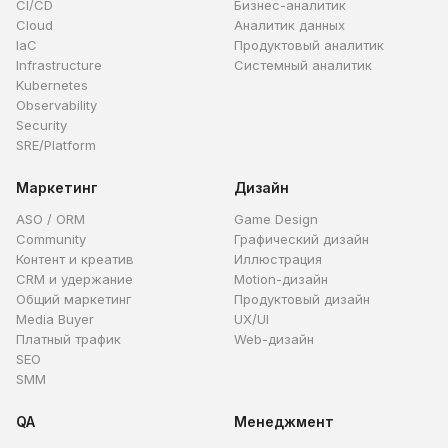
CI/CD
Бизнес-аналитик
Cloud
Аналитик данных
IaC
Продуктовый аналитик
Infrastructure
Системный аналитик
Kubernetes
Observability
Security
SRE/Platform
Маркетинг
Дизайн
ASO / ORM
Game Design
Community
Графический дизайн
Контент и креатив
Иллюстрация
CRM и удержание
Motion-дизайн
Общий маркетинг
Продуктовый дизайн
Media Buyer
UX/UI
Платный трафик
Web-дизайн
SEO
SMM
QA
Менеджмент