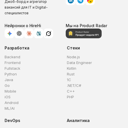
Джоб-борд и агрегатор
вакансий для IT и Digital-
специалистов
Нейронки о HireHi
Мы на Product Radar
Разработка
Стеки
Backend
Node.js
Frontend
Data Engineer
Fullstack
Kotlin
Python
Rust
Java
1C
Go
.NET/C#
Mobile
C++
iOS
PHP
Android
ML/AI
DevOps
Аналитика