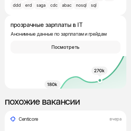
ddd
erd
saga
cdc
abac
nosql
sql
прозрачные зарплаты в IT
Анонимные данные по зарплатам и грейдам
Посмотреть
похожие вакансии
Centicore
вчера