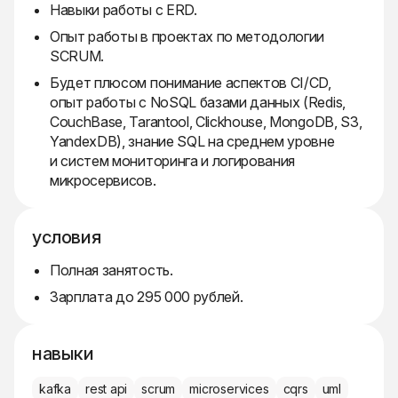
Навыки работы с ERD.
Опыт работы в проектах по методологии
SCRUM.
Будет плюсом понимание аспектов CI/CD,
опыт работы с NoSQL базами данных (Redis,
CouchBase, Tarantool, Clickhouse, MongoDB, S3,
YandexDB), знание SQL на среднем уровне
и систем мониторинга и логирования
микросервисов.
условия
Полная занятость.
Зарплата до 295 000 рублей.
навыки
kafka
rest api
scrum
microservices
cqrs
uml