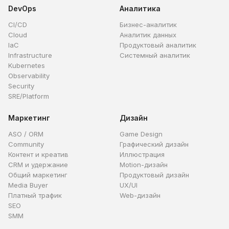
DevOps
Аналитика
CI/CD
Бизнес-аналитик
Cloud
Аналитик данных
IaC
Продуктовый аналитик
Infrastructure
Системный аналитик
Kubernetes
Observability
Security
SRE/Platform
Маркетинг
Дизайн
ASO / ORM
Game Design
Community
Графический дизайн
Контент и креатив
Иллюстрация
CRM и удержание
Motion-дизайн
Общий маркетинг
Продуктовый дизайн
Media Buyer
UX/UI
Платный трафик
Web-дизайн
SEO
SMM