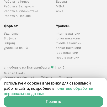
Работа на Кипре
Европа
Работа в Беларуси
MENA
Работа в Узбекистане
Азия
Работа в Польше
Формат
Уровень
Удалённо
intern вакансии
В офисе
junior вакансии
Гибрид
middle вакансии
удалённо по РФ
senior вакансии
lead вакансии
head вакансии
с любовью из Екатеринбурга
❤
|
v.4.5
© 2026 HireHi
Каталог профессий
Оферта
Условия
Персональные данные
Реклама
Используем cookies и Метрику для стабильной
ИП Захаров Антон Алексеевич · ИНН 663005711880 · ОГРНИП
работы сайта, подробнее в
политике обработки
321665800059102
персональных данных
Принять