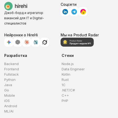
Соцсети
Джоб-борд и агрегатор
вакансий для IT и Digital-
специалистов
Нейронки о HireHi
Мы на Product Radar
Разработка
Стеки
Backend
Node.js
Frontend
Data Engineer
Fullstack
Kotlin
Python
Rust
Java
1C
Go
.NET/C#
Mobile
C++
iOS
PHP
Android
ML/AI