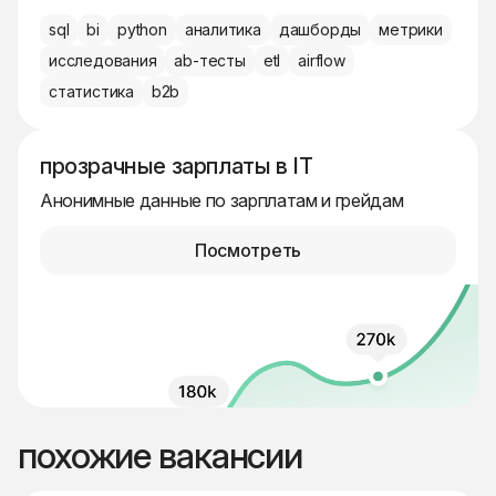
sql
bi
python
аналитика
дашборды
метрики
исследования
ab-тесты
etl
airflow
статистика
b2b
прозрачные зарплаты в IT
Анонимные данные по зарплатам и грейдам
Посмотреть
похожие вакансии