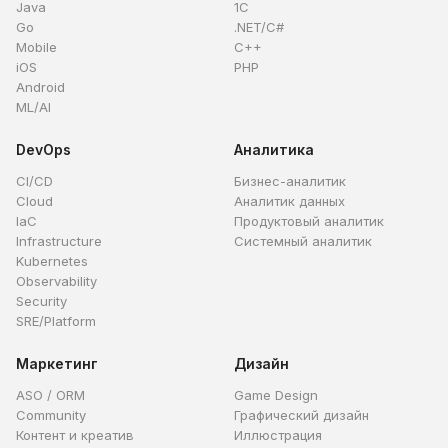
Java
1C
Go
.NET/C#
Mobile
C++
iOS
PHP
Android
ML/AI
DevOps
Аналитика
CI/CD
Бизнес-аналитик
Cloud
Аналитик данных
IaC
Продуктовый аналитик
Infrastructure
Системный аналитик
Kubernetes
Observability
Security
SRE/Platform
Маркетинг
Дизайн
ASO / ORM
Game Design
Community
Графический дизайн
Контент и креатив
Иллюстрация