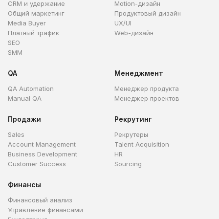
CRM и удержание
Motion-дизайн
Общий маркетинг
Продуктовый дизайн
Media Buyer
UX/UI
Платный трафик
Web-дизайн
SEO
SMM
QA
Менеджмент
QA Automation
Менеджер продукта
Manual QA
Менеджер проектов
Продажи
Рекрутинг
Sales
Рекрутеры
Account Management
Talent Acquisition
Business Development
HR
Customer Success
Sourcing
Финансы
Финансовый анализ
Управление финансами