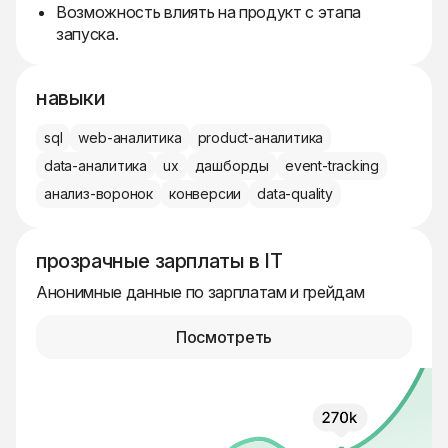
Возможность влиять на продукт с этапа
запуска.
навыки
sql
web-аналитика
product-аналитика
data-аналитика
ux
дашборды
event-tracking
анализ-воронок
конверсии
data-quality
прозрачные зарплаты в IT
Анонимные данные по зарплатам и грейдам
Посмотреть