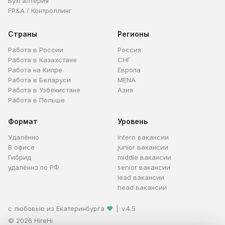
Бухгалтерия
FP&A / Контроллинг
Страны
Регионы
Работа в России
Россия
Работа в Казахстане
СНГ
Работа на Кипре
Европа
Работа в Беларуси
MENA
Работа в Узбекистане
Азия
Работа в Польше
Формат
Уровень
Удалённо
intern вакансии
В офисе
junior вакансии
Гибрид
middle вакансии
удалённо по РФ
senior вакансии
lead вакансии
head вакансии
с любовью из Екатеринбурга
❤
|
v.4.5
© 2026 HireHi