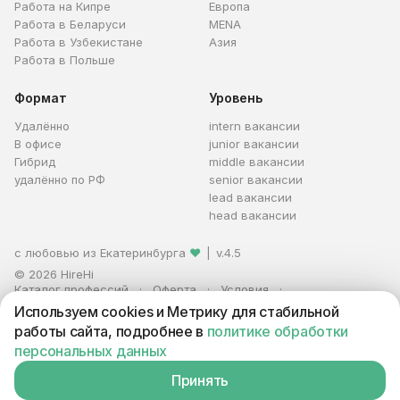
Работа на Кипре
Европа
Работа в Беларуси
MENA
Работа в Узбекистане
Азия
Работа в Польше
Формат
Уровень
Удалённо
intern вакансии
В офисе
junior вакансии
Гибрид
middle вакансии
удалённо по РФ
senior вакансии
lead вакансии
head вакансии
с любовью из Екатеринбурга
❤
|
v.4.5
© 2026 HireHi
Каталог профессий
Оферта
Условия
Персональные данные
Реклама
Используем cookies и Метрику для стабильной
ИП Захаров Антон Алексеевич · ИНН 663005711880 · ОГРНИП
работы сайта, подробнее в
политике обработки
321665800059102
персональных данных
Принять