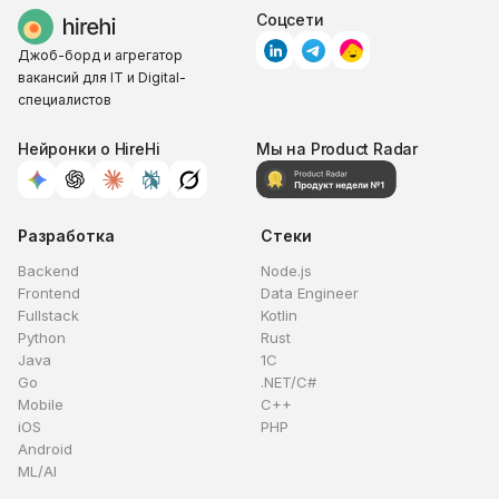
Соцсети
Джоб-борд и агрегатор
вакансий для IT и Digital-
специалистов
Нейронки о HireHi
Мы на Product Radar
Разработка
Стеки
Backend
Node.js
Frontend
Data Engineer
Fullstack
Kotlin
Python
Rust
Java
1C
Go
.NET/C#
Mobile
C++
iOS
PHP
Android
ML/AI