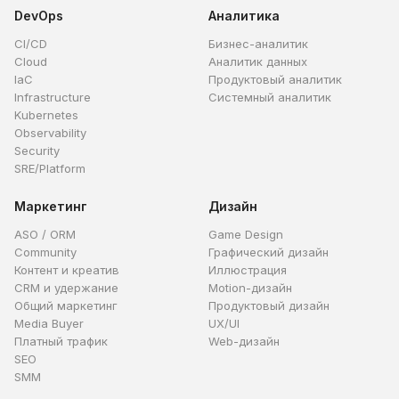
DevOps
Аналитика
CI/CD
Бизнес-аналитик
Cloud
Аналитик данных
IaC
Продуктовый аналитик
Infrastructure
Системный аналитик
Kubernetes
Observability
Security
SRE/Platform
Маркетинг
Дизайн
ASO / ORM
Game Design
Community
Графический дизайн
Контент и креатив
Иллюстрация
CRM и удержание
Motion-дизайн
Общий маркетинг
Продуктовый дизайн
Media Buyer
UX/UI
Платный трафик
Web-дизайн
SEO
SMM