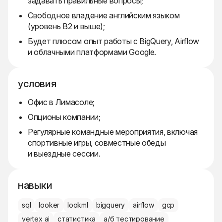
задавать правильные вопросы;
Свободное владение английским языком
(уровень B2 и выше);
Будет плюсом опыт работы с BigQuery, Airflow
и облачными платформами Google.
условия
Офис в Лимасоле;
Опционы компании;
Регулярные командные мероприятия, включая
спортивные игры, совместные обеды
и выездные сессии.
навыки
sql
looker
lookml
bigquery
airflow
gcp
vertex ai
статистика
а/б тестирование