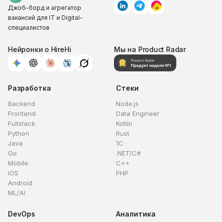
Джоб-борд и агрегатор
вакансий для IT и Digital-
специалистов
Нейронки о HireHi
Мы на Product Radar
Разработка
Стеки
Backend
Node.js
Frontend
Data Engineer
Fullstack
Kotlin
Python
Rust
Java
1C
Go
.NET/C#
Mobile
C++
iOS
PHP
Android
ML/AI
DevOps
Аналитика