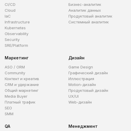
CI/CD
Бизнес-аналитик
Cloud
Аналитик данных
IaC
Продуктовый аналитик
Infrastructure
Системный аналитик
Kubernetes
Observability
Security
SRE/Platform
Маркетинг
Дизайн
ASO / ORM
Game Design
Community
Графический дизайн
Контент и креатив
Иллюстрация
CRM и удержание
Motion-дизайн
Общий маркетинг
Продуктовый дизайн
Media Buyer
UX/UI
Платный трафик
Web-дизайн
SEO
SMM
QA
Менеджмент