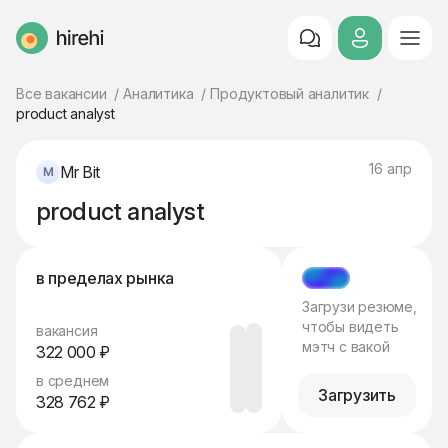
HireHi
Все вакансии
Аналитика
Продуктовый аналитик
product analyst
16 апр
Mr Bit
product analyst
в пределах рынка
МЭТЧ
Загрузи резюме,
чтобы видеть
вакансия
мэтч с вакой
322 000 ₽
в среднем
Загрузить
328 762 ₽