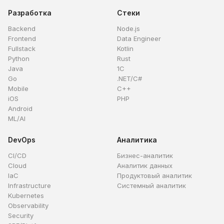
Разработка
Стеки
Backend
Node.js
Frontend
Data Engineer
Fullstack
Kotlin
Python
Rust
Java
1C
Go
.NET/C#
Mobile
C++
iOS
PHP
Android
ML/AI
DevOps
Аналитика
CI/CD
Бизнес-аналитик
Cloud
Аналитик данных
IaC
Продуктовый аналитик
Infrastructure
Системный аналитик
Kubernetes
Observability
Security