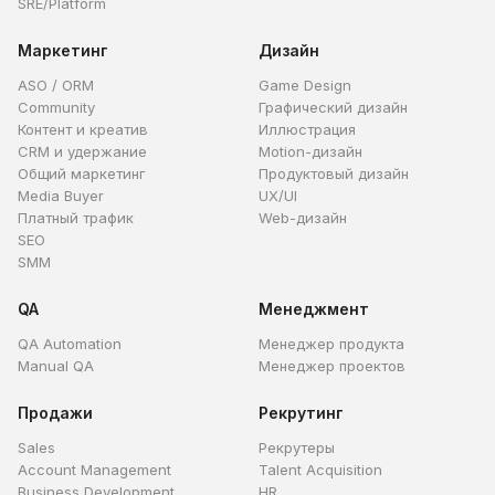
SRE/Platform
Маркетинг
Дизайн
ASO / ORM
Game Design
Community
Графический дизайн
Контент и креатив
Иллюстрация
CRM и удержание
Motion-дизайн
Общий маркетинг
Продуктовый дизайн
Media Buyer
UX/UI
Платный трафик
Web-дизайн
SEO
SMM
QA
Менеджмент
QA Automation
Менеджер продукта
Manual QA
Менеджер проектов
Продажи
Рекрутинг
Sales
Рекрутеры
Account Management
Talent Acquisition
Business Development
HR