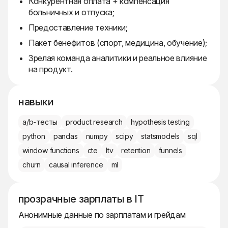
Конкурентная оплата + компенсация
больничных и отпуска;
Предоставление техники;
Пакет бенефитов (спорт, медицина, обучение);
Зрелая команда аналитики и реальное влияние
на продукт.
навыки
a/b-тесты
product research
hypothesis testing
python
pandas
numpy
scipy
statsmodels
sql
window functions
cte
ltv
retention
funnels
churn
causal inference
ml
прозрачные зарплаты в IT
Анонимные данные по зарплатам и грейдам