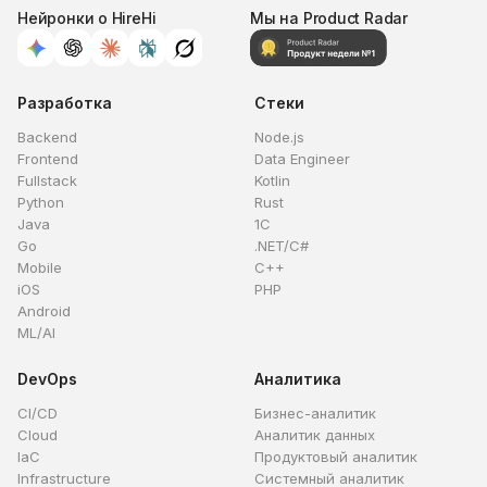
Нейронки о HireHi
Мы на Product Radar
Разработка
Стеки
Backend
Node.js
Frontend
Data Engineer
Fullstack
Kotlin
Python
Rust
Java
1C
Go
.NET/C#
Mobile
C++
iOS
PHP
Android
ML/AI
DevOps
Аналитика
CI/CD
Бизнес-аналитик
Cloud
Аналитик данных
IaC
Продуктовый аналитик
Infrastructure
Системный аналитик