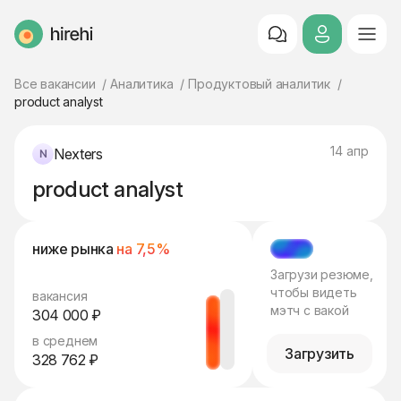
HireHi
Все вакансии
Аналитика
Продуктовый аналитик
product analyst
14 апр
Nexters
product analyst
ниже рынка
на 7,5%
МЭТЧ
Загрузи резюме,
чтобы видеть
вакансия
мэтч с вакой
304 000 ₽
в среднем
Загрузить
328 762 ₽