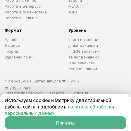
Работа на Кипре
Европа
Работа в Беларуси
MENA
Работа в Узбекистане
Азия
Работа в Польше
Формат
Уровень
Удалённо
intern вакансии
В офисе
junior вакансии
Гибрид
middle вакансии
удалённо по РФ
senior вакансии
lead вакансии
head вакансии
с любовью из Екатеринбурга
❤
|
v.4.5
© 2026 HireHi
Каталог профессий
Оферта
Условия
Персональные данные
Реклама
Используем cookies и Метрику для стабильной
ИП Захаров Антон Алексеевич · ИНН 663005711880 · ОГРНИП
работы сайта, подробнее в
политике обработки
321665800059102
персональных данных
Принять
Вакансия находится в архиве