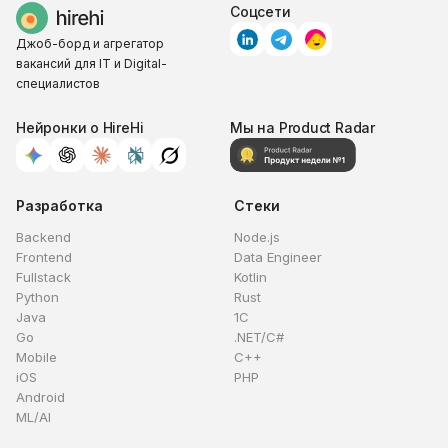
Соцсети
Джоб-борд и агрегатор
вакансий для IT и Digital-
специалистов
Нейронки о HireHi
Мы на Product Radar
Разработка
Стеки
Backend
Node.js
Frontend
Data Engineer
Fullstack
Kotlin
Python
Rust
Java
1C
Go
.NET/C#
Mobile
C++
iOS
PHP
Android
ML/AI