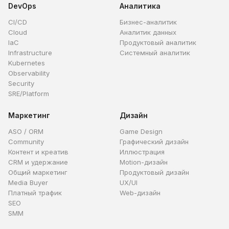
DevOps
Аналитика
CI/CD
Бизнес-аналитик
Cloud
Аналитик данных
IaC
Продуктовый аналитик
Infrastructure
Системный аналитик
Kubernetes
Observability
Security
SRE/Platform
Маркетинг
Дизайн
ASO / ORM
Game Design
Community
Графический дизайн
Контент и креатив
Иллюстрация
CRM и удержание
Motion-дизайн
Общий маркетинг
Продуктовый дизайн
Media Buyer
UX/UI
Платный трафик
Web-дизайн
SEO
SMM