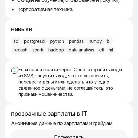
Скидки на обучение, страхование и покупки;
Корпоративная техника.
навыки
sql
postgresql
python
pandas
numpy
bi
redash
spark
hadoop
data analysis
etl
ml
Если просят войти через iCloud, отправить коды
из SMS, запустить код, что-то установить,
перевести деньги или сделать что угодно,
связанное с деньгами, не соглашайтесь: это
признаки мошенничества.
прозрачные зарплаты в IT
Анонимные данные по зарплатам и грейдам
Посмотреть