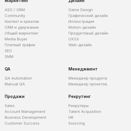
Маркетинг
Дизайн
ASO / ORM
Game Design
Community
Графический дизайн
Контент и креатив
Иллюстрация
CRM и удержание
Motion-дизайн
Общий маркетинг
Продуктовый дизайн
Media Buyer
UX/UI
Платный трафик
Web-дизайн
SEO
SMM
QA
Менеджмент
QA Automation
Менеджер продукта
Manual QA
Менеджер проектов
Продажи
Рекрутинг
Sales
Рекрутеры
Account Management
Talent Acquisition
Business Development
HR
Customer Success
Sourcing