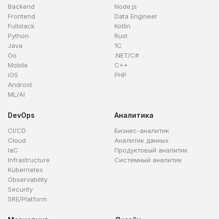
Backend
Node.js
Frontend
Data Engineer
Fullstack
Kotlin
Python
Rust
Java
1C
Go
.NET/C#
Mobile
C++
iOS
PHP
Android
ML/AI
DevOps
Аналитика
CI/CD
Бизнес-аналитик
Cloud
Аналитик данных
IaC
Продуктовый аналитик
Infrastructure
Системный аналитик
Kubernetes
Observability
Security
SRE/Platform