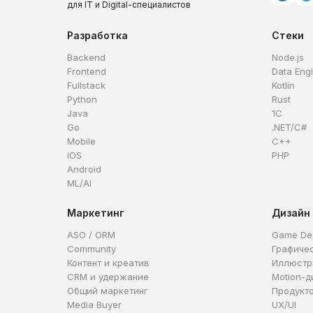
для IT и Digital-специалистов
Разработка
Стеки
Backend
Node.js
Frontend
Data Eng
Fullstack
Kotlin
Python
Rust
Java
1C
Go
.NET/C#
Mobile
C++
iOS
PHP
Android
ML/AI
Маркетинг
Дизайн
ASO / ORM
Game De
Community
Графиче
Контент и креатив
Иллюстр
CRM и удержание
Motion-д
Общий маркетинг
Продукт
Media Buyer
UX/UI