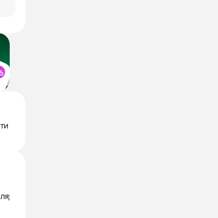
ти
ля;