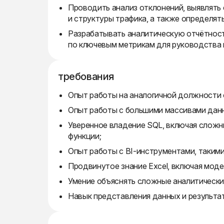
Проводить анализ отклонений, выявлять 
и структуры трафика, а также определят
Разрабатывать аналитическую отчётност
по ключевым метрикам для руководства 
требования
Опыт работы на аналогичной должности о
Опыт работы с большими массивами дан
Уверенное владение SQL, включая сложн
функции;
Опыт работы с BI-инструментами, такими 
Продвинутое знание Excel, включая моде
Умение объяснять сложные аналитическ
Навык представления данных и результат