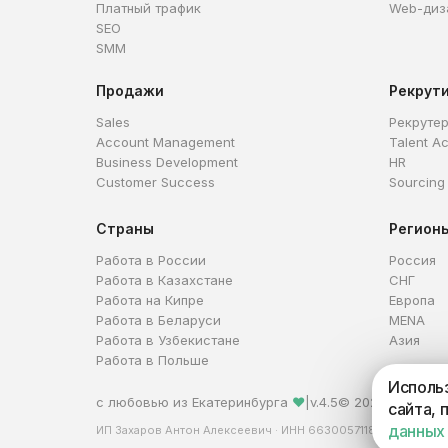
Платный трафик
Web-диз
SEO
SMM
Продажи
Рекрут
Sales
Рекруте
Account Management
Talent Ac
Business Development
HR
Customer Success
Sourcing
Страны
Регион
Работа в России
Россия
Работа в Казахстане
СНГ
Работа на Кипре
Европа
Работа в Беларуси
MENA
Работа в Узбекистане
Азия
Работа в Польше
Использ
с любовью из Екатеринбурга
❤
|
v.4.5
© 2026 HireHi
сайта, 
данных
ИП Захаров Антон Алексеевич · ИНН 663005711880 · ОГРНИ