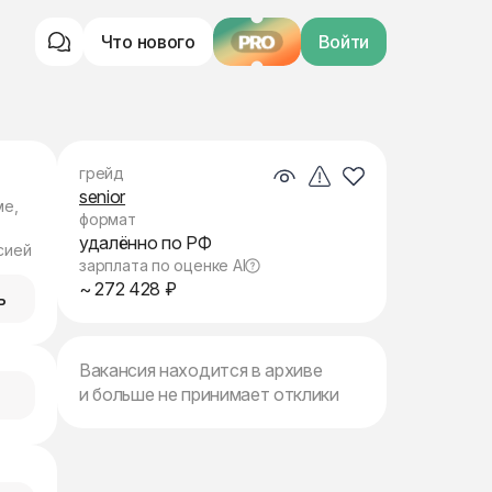
Что нового
PRO
Войти
грейд
senior
ме,
формат
удалённо по РФ
сией
зарплата по оценке AI
~ 272 428 ₽
ь
Вакансия находится в архиве
и больше не принимает отклики