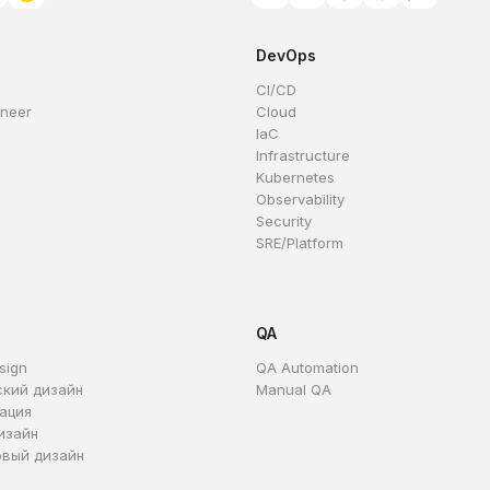
DevOps
CI/CD
ineer
Cloud
IaC
Infrastructure
Kubernetes
Observability
Security
SRE/Platform
QA
sign
QA Automation
ский дизайн
Manual QA
ация
изайн
овый дизайн