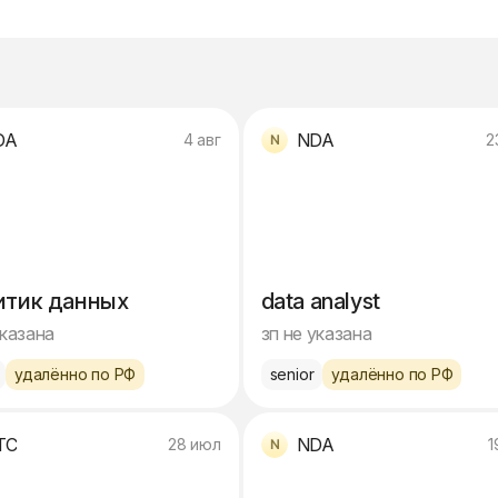
DA
NDA
4 авг
2
итик данных
data analyst
указана
зп не указана
удалённо по РФ
senior
удалённо по РФ
ТС
NDA
28 июл
1