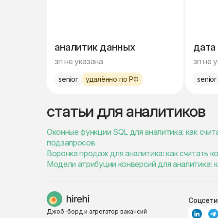
аналитик данных
дата
зп не указана
зп не 
senior
удалённо по РФ
senior
статьи для аналитиков
Оконные функции SQL для аналитика: как счита
подзапросов
Воронка продаж для аналитика: как считать к
Модели атрибуции конверсий для аналитика: к
Соцсети
Джоб-борд и агрегатор вакансий