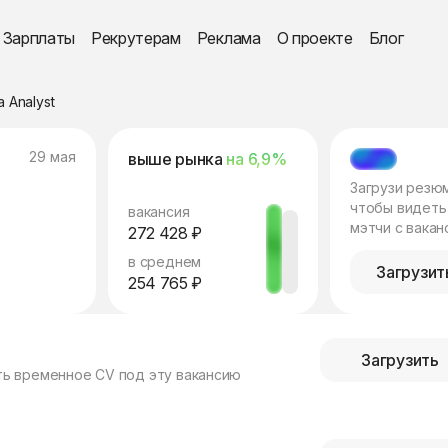
Зарплаты
Рекрутерам
Реклама
О проекте
Блог
a Analyst
29 мая
выше рынка
на 6,9%
МЭТЧ
Загрузи резю
чтобы видеть
вакансия
мэтчи с вакан
272 428 ₽
в среднем
Загрузит
254 765 ₽
Загрузить
ть временное CV под эту вакансию