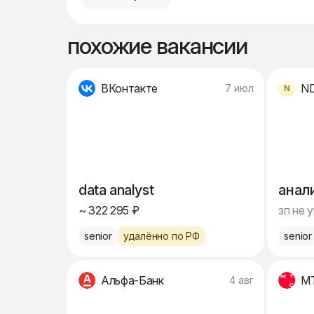
похожие вакансии
ВКонтакте
N
7 июл
data analyst
анал
~ 322 295 ₽
зп не 
senior
удалённо по РФ
senior
Альфа-Банк
М
4 авг