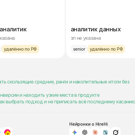
 аналитик
аналитик данных
указана
зп не указана
удалённо по РФ
senior
удалённо по РФ
ть скользящие средние, ранги и накопительные итоги без
онверсии и находить узкие места в продукте
ак выбрать подход и не приписать всё последнему касани
Нейронки о HireHi