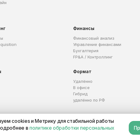
айн
инг
Финансы
ры
Финансовый анализ
quisition
Управление финансами
Бухгалтерия
FP&A / Контроллинг
ы
Формат
Удалённо
В офисе
Гибрид
удалённо по РФ
уем cookies и Метрику для стабильной работы
Каталог профессий
Офер
подробнее в
политике обработки персональных
Пр
П 321665800059102