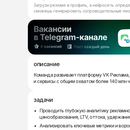
Загрузи резюме в профиль, а нейросеть опред
сможешь генерировать сопроводительные пись
описание
Команда развивает платформу VK Реклама,
и сервисы с общим охватом более 140 млн ч
задачи
Проводить глубокую аналитику рекламной
ценообразования, LTV, оттока, удержани
Анализировать ключевые метрики и ворон