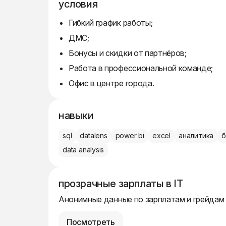
условия
Гибкий график работы;
ДМС;
Бонусы и скидки от партнёров;
Работа в профессиональной команде;
Офис в центре города.
навыки
sql
datalens
power bi
excel
аналитика
б
data analysis
прозрачные зарплаты в IT
Анонимные данные по зарплатам и грейдам
Посмотреть