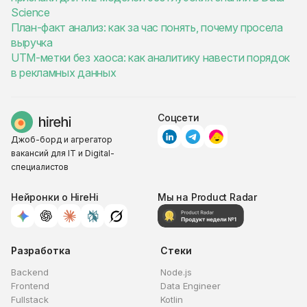
Science
План-факт анализ: как за час понять, почему просела
выручка
UTM-метки без хаоса: как аналитику навести порядок
в рекламных данных
Соцсети
Джоб-борд и агрегатор
вакансий для IT и Digital-
специалистов
Нейронки о HireHi
Мы на Product Radar
Разработка
Стеки
Backend
Node.js
Frontend
Data Engineer
Fullstack
Kotlin