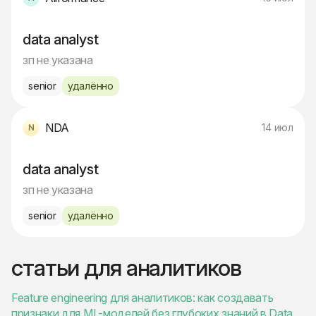
data analyst
зп не указана
senior
удалённо
NDA
14 июл
data analyst
зп не указана
senior
удалённо
статьи для аналитиков
Feature engineering для аналитиков: как создавать
признаки для ML-моделей без глубоких знаний в Data