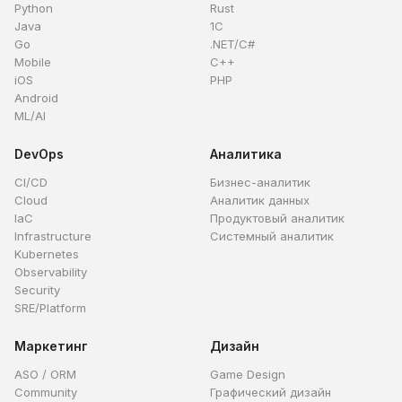
Python
Rust
Java
1C
Go
.NET/C#
Mobile
C++
iOS
PHP
Android
ML/AI
DevOps
Аналитика
CI/CD
Бизнес-аналитик
Cloud
Аналитик данных
IaC
Продуктовый аналитик
Infrastructure
Системный аналитик
Kubernetes
Observability
Security
SRE/Platform
Маркетинг
Дизайн
ASO / ORM
Game Design
Community
Графический дизайн