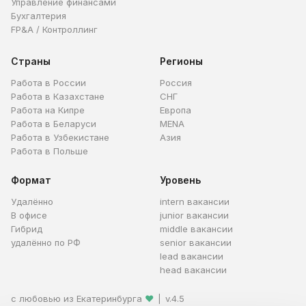
Управление финансами
Бухгалтерия
FP&A / Контроллинг
Страны
Регионы
Работа в России
Россия
Работа в Казахстане
СНГ
Работа на Кипре
Европа
Работа в Беларуси
MENA
Работа в Узбекистане
Азия
Работа в Польше
Формат
Уровень
Удалённо
intern вакансии
В офисе
junior вакансии
Гибрид
middle вакансии
удалённо по РФ
senior вакансии
lead вакансии
head вакансии
с любовью из Екатеринбурга
❤
|
v.4.5