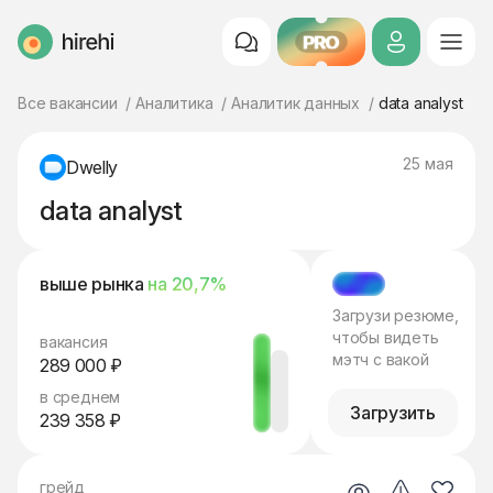
PRO
HireHi
Все вакансии
Аналитика
Аналитик данных
data analyst
25 мая
Dwelly
data analyst
выше рынка
на 20,7%
МЭТЧ
Загрузи резюме,
чтобы видеть
вакансия
мэтч с вакой
289 000 ₽
в среднем
Загрузить
239 358 ₽
грейд