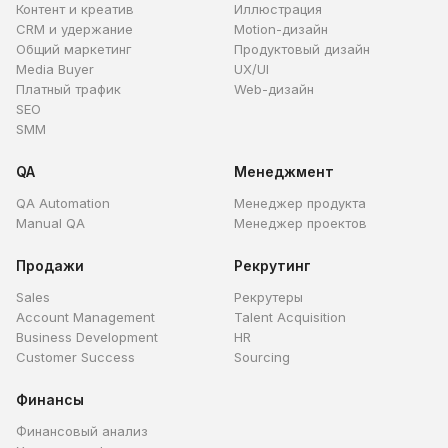
Контент и креатив
Иллюстрация
CRM и удержание
Motion-дизайн
Общий маркетинг
Продуктовый дизайн
Media Buyer
UX/UI
Платный трафик
Web-дизайн
SEO
SMM
QA
Менеджмент
QA Automation
Менеджер продукта
Manual QA
Менеджер проектов
Продажи
Рекрутинг
Sales
Рекрутеры
Account Management
Talent Acquisition
Business Development
HR
Customer Success
Sourcing
Финансы
Финансовый анализ