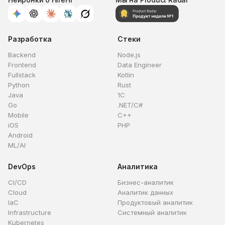
Разработка
Стеки
Backend
Node.js
Frontend
Data Engineer
Fullstack
Kotlin
Python
Rust
Java
1C
Go
.NET/C#
Mobile
C++
iOS
PHP
Android
ML/AI
DevOps
Аналитика
CI/CD
Бизнес-аналитик
Cloud
Аналитик данных
IaC
Продуктовый аналитик
Infrastructure
Системный аналитик
Kubernetes