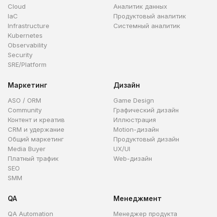
Cloud
Аналитик данных
IaC
Продуктовый аналитик
Infrastructure
Системный аналитик
Kubernetes
Observability
Security
SRE/Platform
Маркетинг
Дизайн
ASO / ORM
Game Design
Community
Графический дизайн
Контент и креатив
Иллюстрация
CRM и удержание
Motion-дизайн
Общий маркетинг
Продуктовый дизайн
Media Buyer
UX/UI
Платный трафик
Web-дизайн
SEO
SMM
QA
Менеджмент
QA Automation
Менеджер продукта