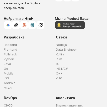
вакансий для IT и Digital-
специалистов
Нейронки о HireHi
Мы на Product Radar
Разработка
Стеки
Backend
Node.js
Frontend
Data Engineer
Fullstack
Kotlin
Python
Rust
Java
1C
Go
.NET/C#
Mobile
C++
iOS
PHP
Android
ML/AI
DevOps
Аналитика
CI/CD
Бизнес-аналитик