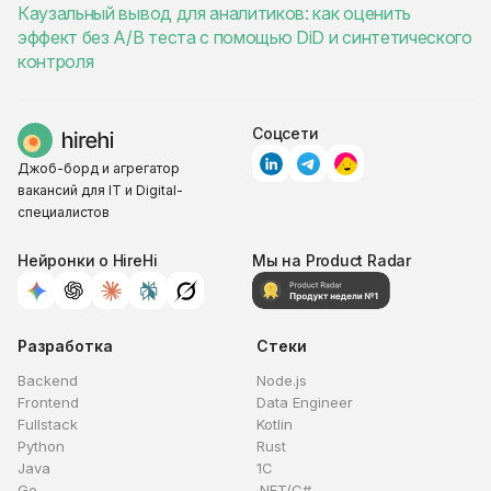
Каузальный вывод для аналитиков: как оценить
эффект без A/B теста с помощью DiD и синтетического
контроля
Соцсети
Джоб-борд и агрегатор
вакансий для IT и Digital-
специалистов
Нейронки о HireHi
Мы на Product Radar
Разработка
Стеки
Backend
Node.js
Frontend
Data Engineer
Fullstack
Kotlin
Python
Rust
Java
1C
Go
.NET/C#