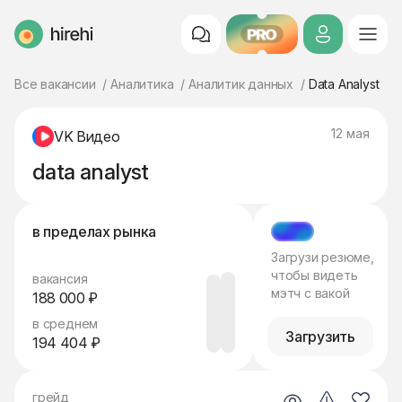
PRO
HireHi
Все вакансии
Аналитика
Аналитик данных
Data Analyst
12 мая
VK Видео
data analyst
в пределах рынка
МЭТЧ
Загрузи резюме,
чтобы видеть
вакансия
мэтч с вакой
188 000 ₽
в среднем
Загрузить
194 404 ₽
грейд