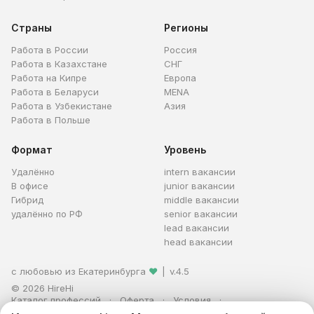
Страны
Регионы
Работа в России
Россия
Работа в Казахстане
СНГ
Работа на Кипре
Европа
Работа в Беларуси
MENA
Работа в Узбекистане
Азия
Работа в Польше
Формат
Уровень
Удалённо
intern вакансии
В офисе
junior вакансии
Гибрид
middle вакансии
удалённо по РФ
senior вакансии
lead вакансии
head вакансии
с любовью из Екатеринбурга
❤
|
v.4.5
© 2026 HireHi
Каталог профессий
Оферта
Условия
Персональные данные
Реклама