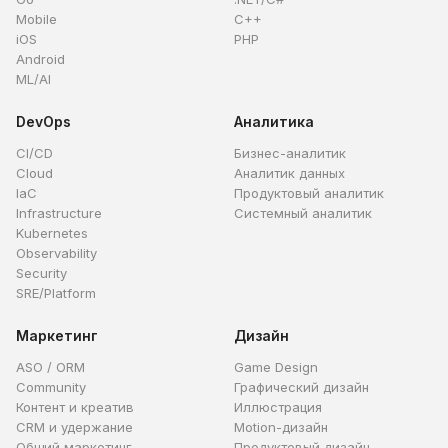
Mobile
C++
iOS
PHP
Android
ML/AI
DevOps
Аналитика
CI/CD
Бизнес-аналитик
Cloud
Аналитик данных
IaC
Продуктовый аналитик
Infrastructure
Системный аналитик
Kubernetes
Observability
Security
SRE/Platform
Маркетинг
Дизайн
ASO / ORM
Game Design
Community
Графический дизайн
Контент и креатив
Иллюстрация
CRM и удержание
Motion-дизайн
Общий маркетинг
Продуктовый дизайн