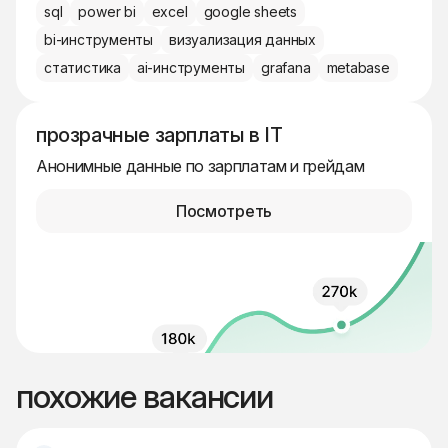
sql
power bi
excel
google sheets
bi-инструменты
визуализация данных
статистика
ai-инструменты
grafana
metabase
прозрачные зарплаты в IT
Анонимные данные по зарплатам и грейдам
Посмотреть
похожие вакансии