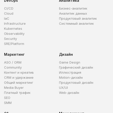
DevOps
Аналитика
CI/CD
Бизнес-аналитик
Cloud
Аналитик данных
IaC
Продуктовый аналитик
Infrastructure
Системный аналитик
Kubernetes
Observability
Security
SRE/Platform
Маркетинг
Дизайн
ASO / ORM
Game Design
Community
Графический дизайн
Контент и креатив
Иллюстрация
CRM и удержание
Motion-дизайн
Общий маркетинг
Продуктовый дизайн
Media Buyer
UX/UI
Платный трафик
Web-дизайн
SEO
SMM