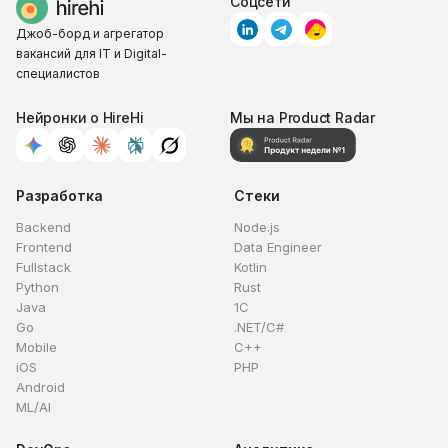
Соцсети
Джоб-борд и агрегатор
вакансий для IT и Digital-
специалистов
Нейронки о HireHi
Мы на Product Radar
Разработка
Стеки
Backend
Node.js
Frontend
Data Engineer
Fullstack
Kotlin
Python
Rust
Java
1C
Go
.NET/C#
Mobile
C++
iOS
PHP
Android
ML/AI