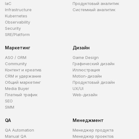
IaC
Продуктовый аналитик
Infrastructure
Системный аналитик
Kubernetes
Observability
Security
SRE/Platform
Маркетинг
Дизайн
ASO / ORM
Game Design
Community
Графический дизайн
Контент и креатив
Иллюстрация
CRM и удержание
Motion-дизайн
Общий маркетинг
Продуктовый дизайн
Media Buyer
UX/UI
Платный трафик
Web-дизайн
SEO
SMM
QA
Менеджмент
QA Automation
Менеджер продукта
Manual QA
Менеджер проектов