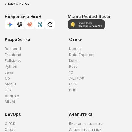
специалистов
Нейронки о HireHi
Мы на Product Radar
Разработка
Стеки
Backend
Node.js
Frontend
Data Engineer
Fullstack
Kotlin
Python
Rust
Java
1C
Go
.NET/C#
Mobile
C++
iOS
PHP
Android
ML/AI
DevOps
Аналитика
CI/CD
Бизнес-аналитик
Cloud
Аналитик данных