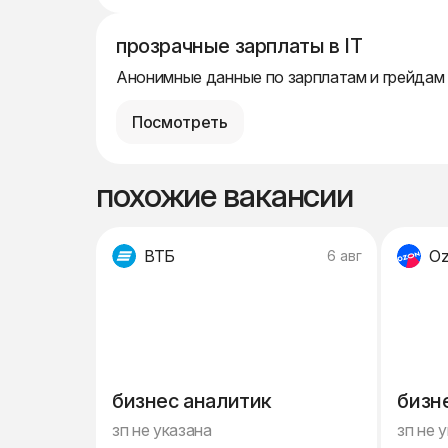
прозрачные зарплаты в IT
Анонимные данные по зарплатам и грейдам
Посмотреть
похожие вакансии
ВТБ
O
6 авг
бизнес аналитик
бизн
зп не указана
зп не 