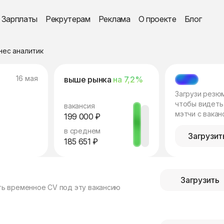
Зарплаты
Рекрутерам
Реклама
О проекте
Блог
нес аналитик
16 мая
выше рынка
на 7,2%
МЭТЧ
Загрузи резю
чтобы видеть
вакансия
мэтчи с вакан
199 000 ₽
в среднем
Загрузит
185 651 ₽
Загрузить
ть временное CV под эту вакансию