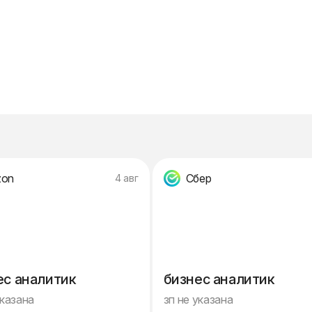
zon
Сбер
4 авг
ес аналитик
бизнес аналитик
указана
зп не указана