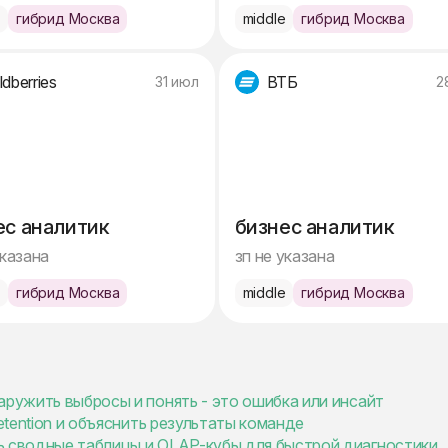
e
гибрид Москва
middle
гибрид Москва
ldberries
ВТБ
31 июл
2
ес аналитик
бизнес аналитик
указана
зп не указана
e
гибрид Москва
middle
гибрид Москва
аружить выбросы и понять - это ошибка или инсайт
etention и объяснить результаты команде
ь сводные таблицы и OLAP-кубы для быстрой диагностики