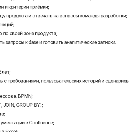
и и критерии приёмки;
цу продукта и отвечать на вопросы команды разработки;
нкций;
 по своей зоне продукта;
ь запросы к базе и готовить аналитические записки.
 лет;
в с требованиями, пользовательских историй и сценариев
цессов в BPMN;
, JOIN, GROUP BY);
ra;
ументации в Confluence;
в Excel;