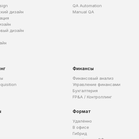
sign
QA Automation
ский дизайн
Manual QA
ация
изайн
овый дизайн
айн
инг
Финансы
ры
Финансовый анализ
quisition
Управление финансами
Бухгалтерия
FP&A / Контроллинг
ы
Формат
Удалённо
В офисе
Гибрид