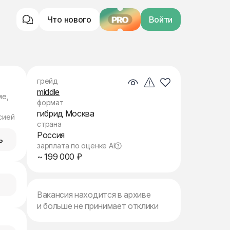
Что нового
PRO
Войти
грейд
middle
ме,
формат
гибрид Москва
сией
страна
Россия
ь
зарплата по оценке AI
~ 199 000 ₽
Вакансия находится в архиве
и больше не принимает отклики