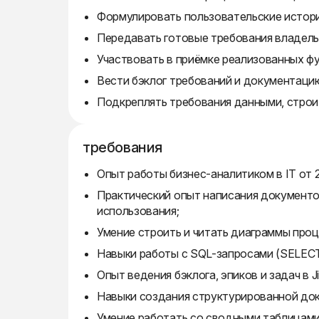
Формулировать пользовательские истори
Передавать готовые требования владель
Участвовать в приёмке реализованных фу
Вести бэклог требований и документацию
Подкреплять требования данными, строит
требования
Опыт работы бизнес-аналитиком в IT от 2
Практический опыт написания документо
использования;
Умение строить и читать диаграммы про
Навыки работы с SQL-запросами (SELECT
Опыт ведения бэклога, эпиков и задач в Ji
Навыки создания структурированной док
Умение работать со сводными таблицами 