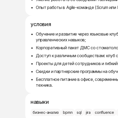
Опыт работы в Agile-команде (Scrum или 
условия
Обучение и развитие через языковые клу
управленческих навыков;
Корпоративный пакет ДМС со стоматолог
Доступ к различным сообществам: клуб с
Проекты для детей сотрудников и гибкий
Скидки и партнерские программы на обуче
Бесплатное питание в офисе, современн
техника.
навыки
бизнес-анализ
bpmn
sql
jira
confluence