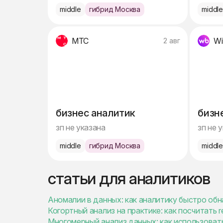
middle
гибрид Москва
middl
МТС
Wi
2 авг
бизнес аналитик
бизн
зп не указана
зп не 
middle
гибрид Москва
middl
статьи для аналитиков
Аномалии в данных: как аналитику быстро обн
Когортный анализ на практике: как посчитать r
Многомерный анализ данных: как использоват