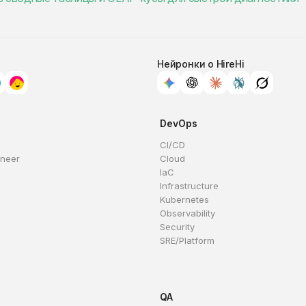
Нейронки о HireHi
DevOps
CI/CD
ineer
Cloud
IaC
Infrastructure
Kubernetes
Observability
Security
SRE/Platform
QA