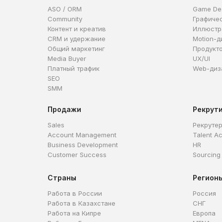
ASO / ORM
Game De
Community
Графиче
Контент и креатив
Иллюстр
CRM и удержание
Motion-д
Общий маркетинг
Продукт
Media Buyer
UX/UI
Платный трафик
Web-диз
SEO
SMM
Продажи
Рекрут
Sales
Рекруте
Account Management
Talent Ac
Business Development
HR
Customer Success
Sourcing
Страны
Регион
Работа в России
Россия
Работа в Казахстане
СНГ
Работа на Кипре
Европа