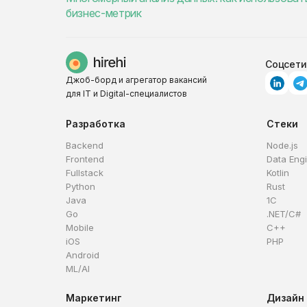
бизнес-метрик
Соцсети
Джоб-борд и агрегатор вакансий
для IT и Digital-специалистов
Разработка
Стеки
Backend
Node.js
Frontend
Data Eng
Fullstack
Kotlin
Python
Rust
Java
1C
Go
.NET/C#
Mobile
C++
iOS
PHP
Android
ML/AI
Маркетинг
Дизайн