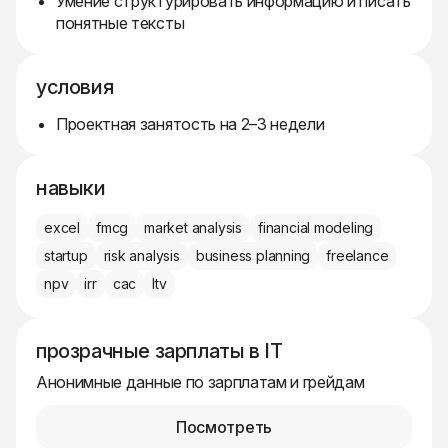
Умение структурировать информацию и писать
понятные тексты
условия
Проектная занятость на 2–3 недели
навыки
excel
fmcg
market analysis
financial modeling
startup
risk analysis
business planning
freelance
npv
irr
cac
ltv
прозрачные зарплаты в IT
Анонимные данные по зарплатам и грейдам
Посмотреть