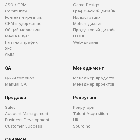
ASO / ORM
Game Design
Community
Графический дизайн
Контент и креатив
Иллюстрация
CRM и удержание
Motion-дизайн
Общий маркетинг
Продуктовый дизайн
Media Buyer
UX/UI
Платный трафик
Web-дизайн
SEO
SMM
QA
Менеджмент
QA Automation
Менеджер продукта
Manual QA
Менеджер проектов
Продажи
Рекрутинг
Sales
Рекрутеры
Account Management
Talent Acquisition
Business Development
HR
Customer Success
Sourcing
Финансы