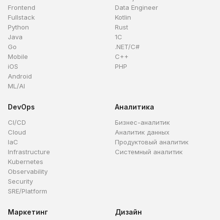
Frontend
Data Engineer
Fullstack
Kotlin
Python
Rust
Java
1C
Go
.NET/C#
Mobile
C++
iOS
PHP
Android
ML/AI
DevOps
Аналитика
CI/CD
Бизнес-аналитик
Cloud
Аналитик данных
IaC
Продуктовый аналитик
Infrastructure
Системный аналитик
Kubernetes
Observability
Security
SRE/Platform
Маркетинг
Дизайн